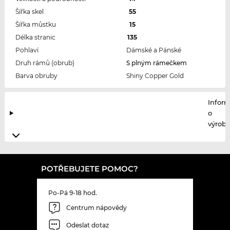
Šířka skel
55
Šířka můstku
15
Délka stranic
135
Pohlaví
Dámské a Pánské
Druh rámů (obrub)
S plným rámečkem
Barva obruby
Shiny Copper Gold
Infor
o
výrobc
POTŘEBUJETE POMOC?
Po-Pá 9-18 hod.
Centrum nápovědy
Odeslat dotaz