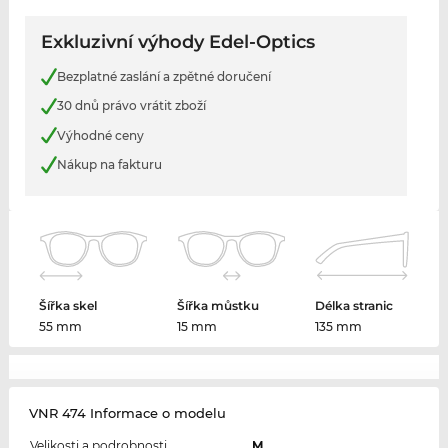
Exkluzivní výhody Edel-Optics
Bezplatné zaslání a zpětné doručení
30 dnů právo vrátit zboží
Výhodné ceny
Nákup na fakturu
Šířka skel
Šířka můstku
Délka stranic
55 mm
15 mm
135 mm
VNR 474 Informace o modelu
Velikosti a podrobnosti
M