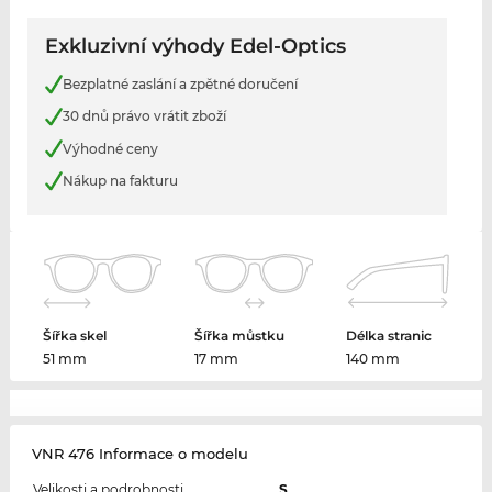
Exkluzivní výhody Edel-Optics
Bezplatné zaslání a zpětné doručení
30 dnů právo vrátit zboží
Výhodné ceny
Nákup na fakturu
Šířka skel
Šířka můstku
Délka stranic
51 mm
17 mm
140 mm
VNR 476 Informace o modelu
Velikosti a podrobnosti
S