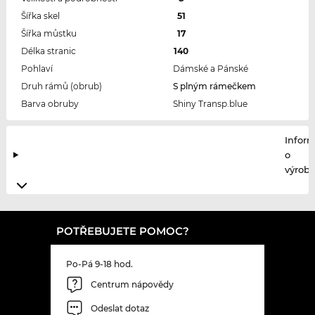
Šířka skel
51
Šířka můstku
17
Délka stranic
140
Pohlaví
Dámské a Pánské
Druh rámů (obrub)
S plným rámečkem
Barva obruby
Shiny Transp.blue
Infor
o
výrobc
POTŘEBUJETE POMOC?
Po-Pá 9-18 hod.
Centrum nápovědy
Odeslat dotaz