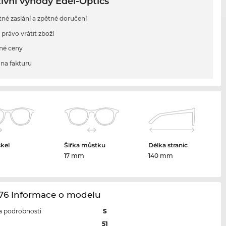
ivní výhody Edel-Optics
tné zaslání a zpětné doručení
 právo vrátit zboží
né ceny
na fakturu
skel
Šířka můstku
Délka stranic
m
17 mm
140 mm
76 Informace o modelu
 a podrobnosti
S
l
51