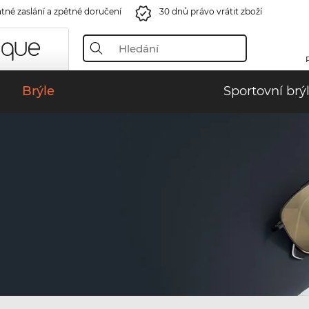
tné zaslání a zpětné doručení
30 dnů právo vrátit zboží
Brýle
Sportovní brý