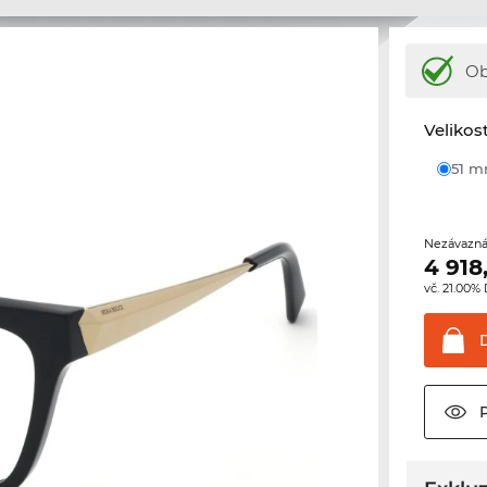
Ob
Velikos
51 
Nezávazná
4 918
vč. 21.00%