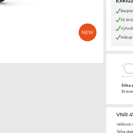
Exkluz
Bezpla
30 dnů
Výhod
Nákup 
Šířka 
51 m
VNR 4
Velikosti
Šířka ske