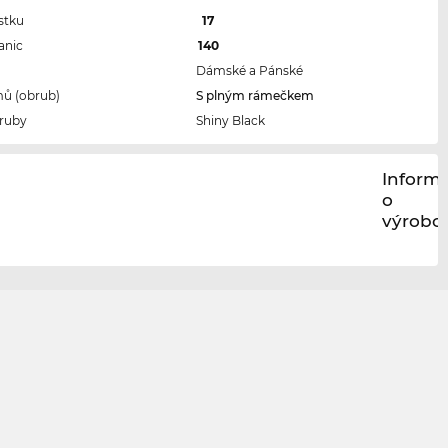
stku
17
anic
140
Dámské a Pánské
ů (obrub)
S plným rámečkem
ruby
Shiny Black
Inform
o
výrobci