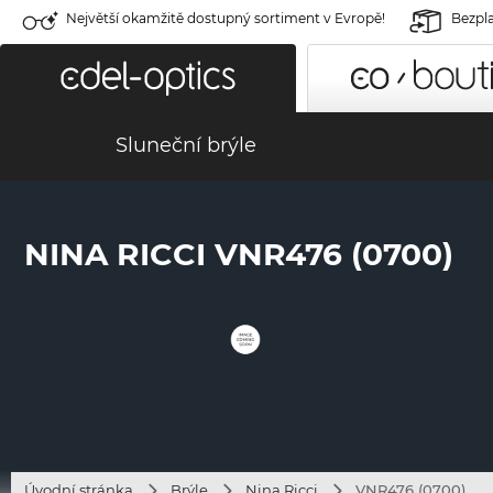
Největší okamžitě dostupný sortiment v Evropě!
Bezpla
Sluneční brýle
NINA RICCI VNR476 (0700)
Úvodní stránka
Brýle
Nina Ricci
VNR476 (0700)