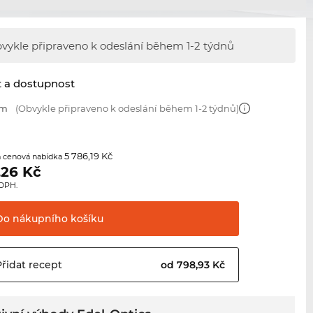
vykle připraveno k odeslání během
1-2 týdnů
t a dostupnost
mm
(Obvykle připraveno k odeslání během 1-2 týdnů)
5 786,19 Kč
 cenová nabídka
,26
Kč
 DPH.
Do nákupního
košíku
Přidat
recept
od 798,93 Kč