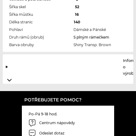
Šířka skel
52
Šířka můstku
16
Délka stranic
140
Pohlaví
Dámské a Pánské
Druh rámů (obrub)
S plným rámečkem
Barva obruby
Shiny Transp. Brown
Infor
o
výrobc
POTŘEBUJETE POMOC?
Po-Pá 9-18 hod.
Centrum nápovědy
Odeslat dotaz