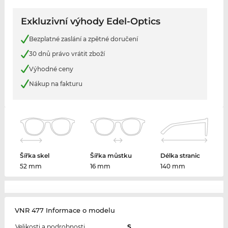
Exkluzivní výhody Edel-Optics
Bezplatné zaslání a zpětné doručení
30 dnů právo vrátit zboží
Výhodné ceny
Nákup na fakturu
Šířka skel
Šířka můstku
Délka stranic
52 mm
16 mm
140 mm
VNR 477 Informace o modelu
Velikosti a podrobnosti
S