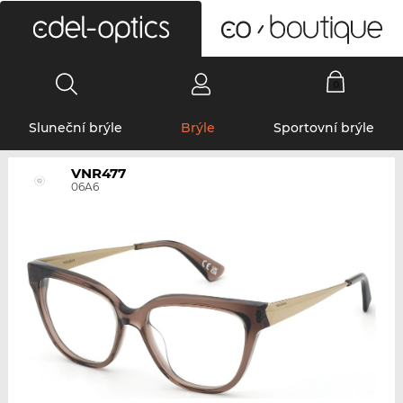
0
Sluneční brýle
Brýle
Sportovní brýle
VNR477
06A6