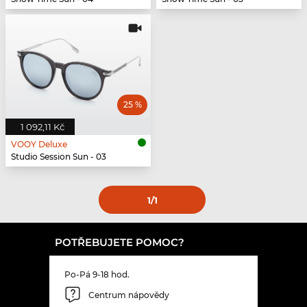
25 %
1 092,11 Kč
VOOY Deluxe
Studio Session Sun - 03
1
/1
POTŘEBUJETE POMOC?
Po-Pá 9-18 hod.
Centrum nápovědy