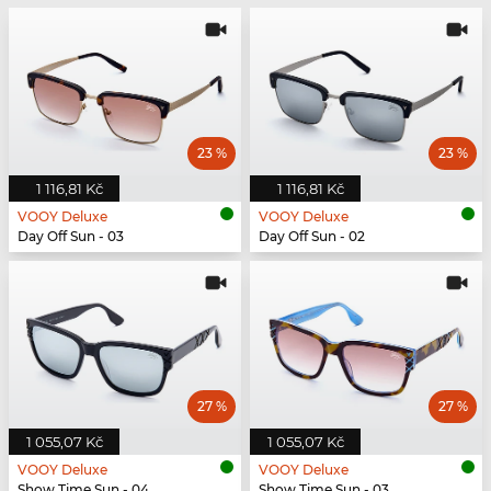
23 %
23 %
1 116,81 Kč
1 116,81 Kč
VOOY Deluxe
VOOY Deluxe
Day Off Sun - 03
Day Off Sun - 02
27 %
27 %
1 055,07 Kč
1 055,07 Kč
VOOY Deluxe
VOOY Deluxe
Show Time Sun - 04
Show Time Sun - 03