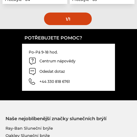
1
/1
POTŘEBUJETE POMOC?
Po-Pá 9-18 hod.
Centrum nápovědy
Odeslat dotaz
+44 330 818 6761
Naše nejoblíbenější značky slunečních brýlí
Ray-Ban Sluneční brýle
Oakley Sluneční brýle