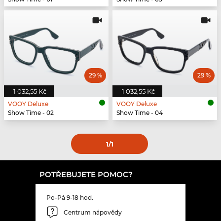
29 %
29 %
1 032,55 Kč
1 032,55 Kč
VOOY Deluxe
VOOY Deluxe
Show Time - 02
Show Time - 04
1
/1
POTŘEBUJETE POMOC?
Po-Pá 9-18 hod.
Centrum nápovědy