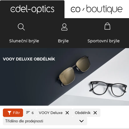
0
Sluneční brýle
Brýle
Sportovní brýle
VOOY DELUXE OBDÉLNÍK
Filtr
VOOY Deluxe
Obdélník
6