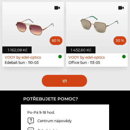
60 %
50 %
1 162,08 Kč
1 452,60 Kč
VOOY by edel-optics
VOOY by edel-optics
Edebali Sun - 110-03
Office Sun - 113-05
1
/1
POTŘEBUJETE POMOC?
Po-Pá 9-18 hod.
Centrum nápovědy