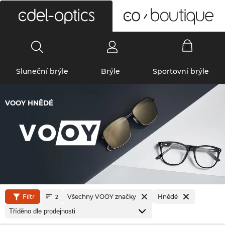
0
Sluneční brýle
Brýle
Sportovní brýle
VOOY HNĚDÉ
Filtr
Všechny VOOY značky
Hnědé
2