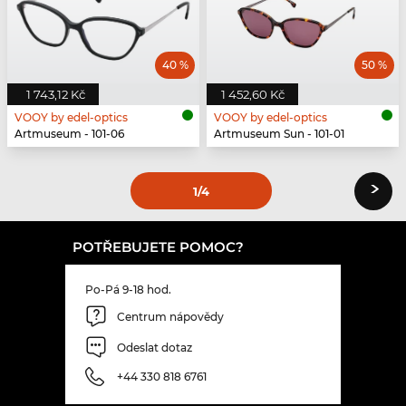
40 %
50 %
1 743,12 Kč
1 452,60 Kč
VOOY by edel-optics
VOOY by edel-optics
Artmuseum - 101-06
Artmuseum Sun - 101-01
›
1
/4
POTŘEBUJETE POMOC?
Po-Pá 9-18 hod.
Centrum nápovědy
Odeslat dotaz
+44 330 818 6761