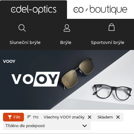
0
Sluneční brýle
Brýle
Sportovní brýle
VOOY
Filtr
Všechny VOOY značky
Skladem
170