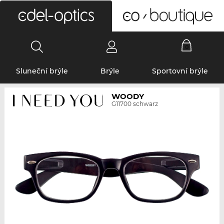
0
Sluneční brýle
Brýle
Sportovní brýle
WOODY
G11700 schwarz