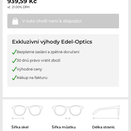
939,59
Kč
vč. 21.00% DPH.
V tuto chvíli není k
dispozici
Exkluzivní výhody Edel-Optics
Bezplatné zaslání a zpětné doručení
30 dnů právo vrátit zboží
Výhodné ceny
Nákup na fakturu
Šířka skel
Šířka můstku
Délka stranic