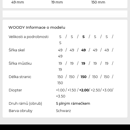
49 mm
19 mm
150 mm
WOODY Informace o modelu
Velikosti a podrobnosti
S
/
S
/
S
/
S
/
S
/
S
Šířka skel
49
/
49
/
49
/
49
/
49
/
49
Šířka můstku
19
/
19
/
19
/
19
/
19
/
19
Délka stranic
150
/
150
/
150
/
150
/
150
/
150
Diopter
+1.00
/
+1.50
/
+2.00
/
+2.50
/
+3.00
/
+3.50
Druh rámů (obrub)
S plným rámečkem
Barva obruby
Schwarz