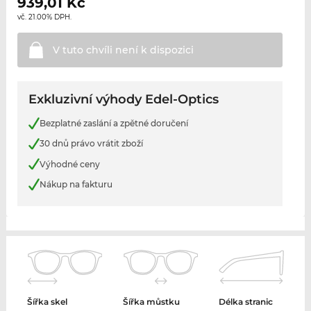
939,01
Kč
vč. 21.00% DPH.
V tuto chvíli není k
dispozici
Exkluzivní výhody Edel-Optics
Bezplatné zaslání a zpětné doručení
30 dnů právo vrátit zboží
Výhodné ceny
Nákup na fakturu
Šířka skel
Šířka můstku
Délka stranic