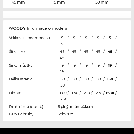
49 mm
19 mm
150 mm
WOODY Informace o modelu
Velikosti a podrobnosti
S
/
S
/
S
/
S
/
S
/
S
Šířka skel
49
/
49
/
49
/
49
/
49
/
49
Šířka můstku
19
/
19
/
19
/
19
/
19
/
19
Délka stranic
150
/
150
/
150
/
150
/
150
/
150
Diopter
+1.00
/
+1.50
/
+2.00
/
+2.50
/
+3.00
/
+3.50
Druh rámů (obrub)
S plným rámečkem
Barva obruby
Schwarz