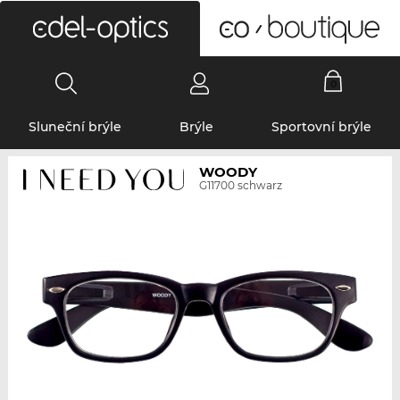
0
Sluneční brýle
Brýle
Sportovní brýle
WOODY
G11700 schwarz