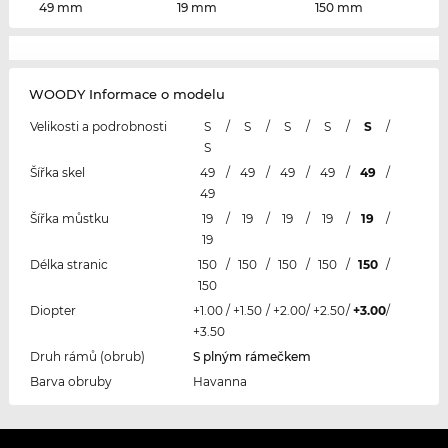
49 mm
19 mm
150 mm
WOODY Informace o modelu
Velikosti a podrobnosti
S
/
S
/
S
/
S
/
S
/
S
Šířka skel
49
/
49
/
49
/
49
/
49
/
49
Šířka můstku
19
/
19
/
19
/
19
/
19
/
19
Délka stranic
150
/
150
/
150
/
150
/
150
/
150
Diopter
+1.00
/
+1.50
/
+2.00
/
+2.50
/
+3.00
/
+3.50
Druh rámů (obrub)
S plným rámečkem
Barva obruby
Havanna