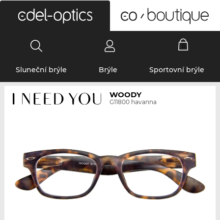
0
Sluneční brýle
Brýle
Sportovní brýle
WOODY
G11800 havanna