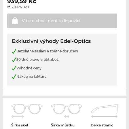
939,59
Kč
vč. 21.00% DPH.
V tuto chvíli není k
dispozici
Exkluzivní výhody Edel-Optics
Bezplatné zaslání a zpětné doručení
30 dnů právo vrátit zboží
Výhodné ceny
Nákup na fakturu
Šířka skel
Šířka můstku
Délka stranic