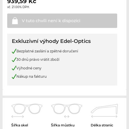
939,59
Kč
vč. 21.00% DPH.
V tuto chvíli není k
dispozici
Exkluzivní výhody Edel-Optics
Bezplatné zaslání a zpětné doručení
30 dnů právo vrátit zboží
Výhodné ceny
Nákup na fakturu
Šířka skel
Šířka můstku
Délka stranic