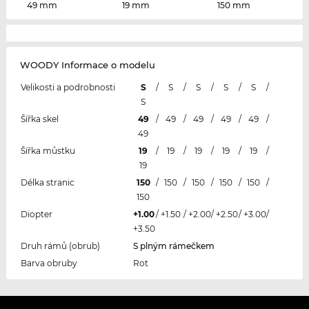
49 mm
19 mm
150 mm
WOODY Informace o modelu
Velikosti a podrobnosti
S
/
S
/
S
/
S
/
S
/
S
Šířka skel
49
/
49
/
49
/
49
/
49
/
49
Šířka můstku
19
/
19
/
19
/
19
/
19
/
19
Délka stranic
150
/
150
/
150
/
150
/
150
/
150
Diopter
+1.00
/
+1.50
/
+2.00
/
+2.50
/
+3.00
/
+3.50
Druh rámů (obrub)
S plným rámečkem
Barva obruby
Rot