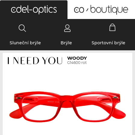
0
Sluneční brýle
Brýle
Sportovní brýle
WOODY
G14600 rot