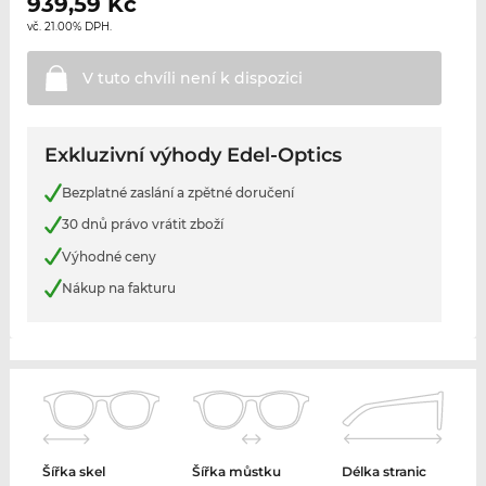
939,59
Kč
vč. 21.00% DPH.
V tuto chvíli není k
dispozici
Exkluzivní výhody Edel-Optics
Bezplatné zaslání a zpětné doručení
30 dnů právo vrátit zboží
Výhodné ceny
Nákup na fakturu
Šířka skel
Šířka můstku
Délka stranic