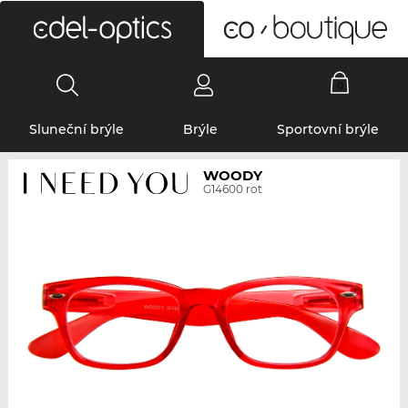
0
Sluneční brýle
Brýle
Sportovní brýle
WOODY
G14600 rot