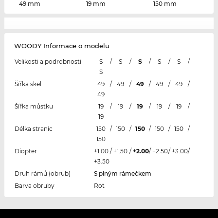
49 mm
19 mm
150 mm
WOODY Informace o modelu
Velikosti a podrobnosti
S
/
S
/
S
/
S
/
S
/
S
Šířka skel
49
/
49
/
49
/
49
/
49
/
49
Šířka můstku
19
/
19
/
19
/
19
/
19
/
19
Délka stranic
150
/
150
/
150
/
150
/
150
/
150
Diopter
+1.00
/
+1.50
/
+2.00
/
+2.50
/
+3.00
/
+3.50
Druh rámů (obrub)
S plným rámečkem
Barva obruby
Rot