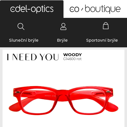
0
Sluneční brýle
Brýle
Sportovní brýle
WOODY
G14600 rot