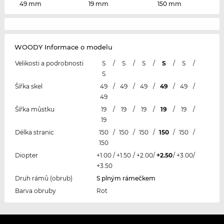
49 mm
19 mm
150 mm
WOODY Informace o modelu
Velikosti a podrobnosti
S
/
S
/
S
/
S
/
S
/
S
Šířka skel
49
/
49
/
49
/
49
/
49
/
49
Šířka můstku
19
/
19
/
19
/
19
/
19
/
19
Délka stranic
150
/
150
/
150
/
150
/
150
/
150
Diopter
+1.00
/
+1.50
/
+2.00
/
+2.50
/
+3.00
/
+3.50
Druh rámů (obrub)
S plným rámečkem
Barva obruby
Rot