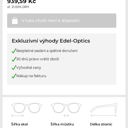
939,59
Kč
vč. 21.00% DPH.
V tuto chvíli není k
dispozici
Exkluzivní výhody Edel-Optics
Bezplatné zaslání a zpětné doručení
30 dnů právo vrátit zboží
Výhodné ceny
Nákup na fakturu
Šířka skel
Šířka můstku
Délka stranic