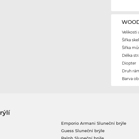
WOODY
Velikosti
Šířka ske
Šířka mů
Délka str
Diopter
Druh rám
Barva ob
rýlí
Emporio Armani Sluneční brýle
Guess Sluneční brýle
Ralph Sluneční brýle