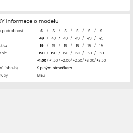
 Informace o modelu
 a podrobnosti
S
/
S
/
S
/
S
/
S
/
S
l
49
/
49
/
49
/
49
/
49
/
49
stku
19
/
19
/
19
/
19
/
19
/
19
anic
150
/
150
/
150
/
150
/
150
/
150
+1.00
/
+1.50
/
+2.00
/
+2.50
/
+3.00
/
+3.50
ů (obrub)
S plným rámečkem
ruby
Blau