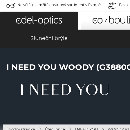
Největší okamžitě dostupný sortiment v Evropě!
Bezpla
Sluneční brýle
I NEED YOU WOODY (G38800
Úvodní stránka
Čtecí brýle
I NEED YOU
WOODY (G3