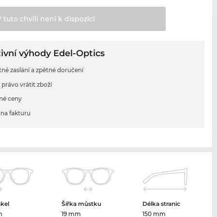
V tuto chvíli není k
dispozici
ivní výhody Edel-Optics
tné zaslání a zpětné doručení
 právo vrátit zboží
né ceny
na fakturu
skel
Šířka můstku
Délka stranic
m
19 mm
150 mm