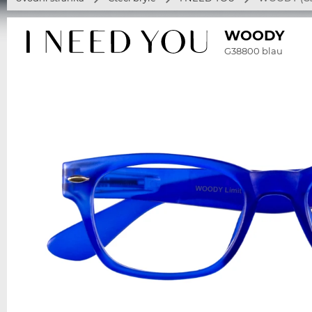
WOODY
G38800 blau