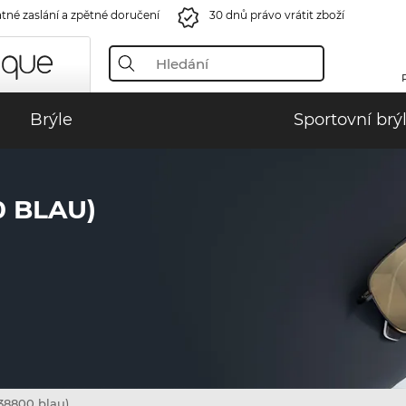
tné zaslání a zpětné doručení
30 dnů právo vrátit zboží
Brýle
Sportovní brý
 BLAU)
8800 blau)