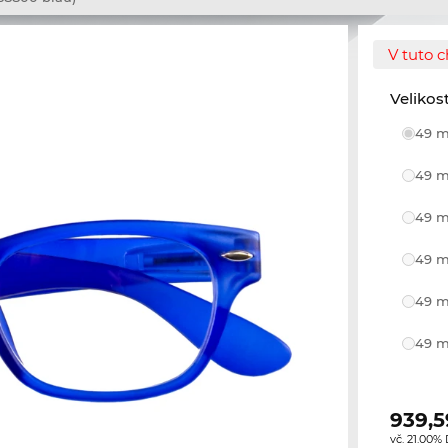
V tuto c
Velikos
49 m
49 m
49 m
49 m
49 m
49 m
939,5
vč. 21.00%