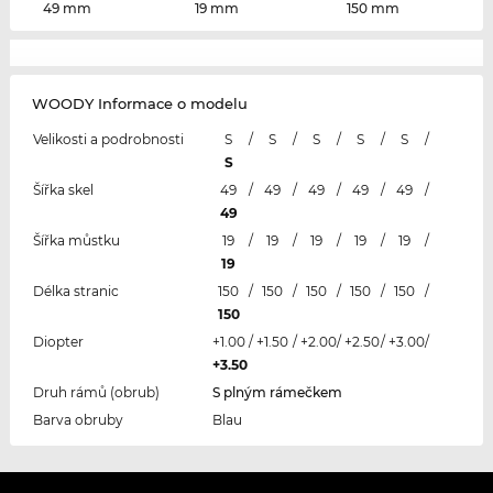
49 mm
19 mm
150 mm
WOODY Informace o modelu
Velikosti a podrobnosti
S
/
S
/
S
/
S
/
S
/
S
Šířka skel
49
/
49
/
49
/
49
/
49
/
49
Šířka můstku
19
/
19
/
19
/
19
/
19
/
19
Délka stranic
150
/
150
/
150
/
150
/
150
/
150
Diopter
+1.00
/
+1.50
/
+2.00
/
+2.50
/
+3.00
/
+3.50
Druh rámů (obrub)
S plným rámečkem
Barva obruby
Blau