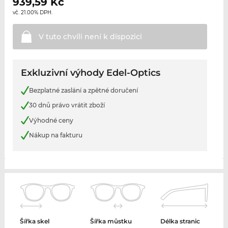
939,59
Kč
vč. 21.00% DPH.
V tuto chvíli není k
dispozici
Exkluzivní výhody Edel-Optics
Bezplatné zaslání a zpětné doručení
30 dnů právo vrátit zboží
Výhodné ceny
Nákup na fakturu
Šířka skel
Šířka můstku
Délka stranic