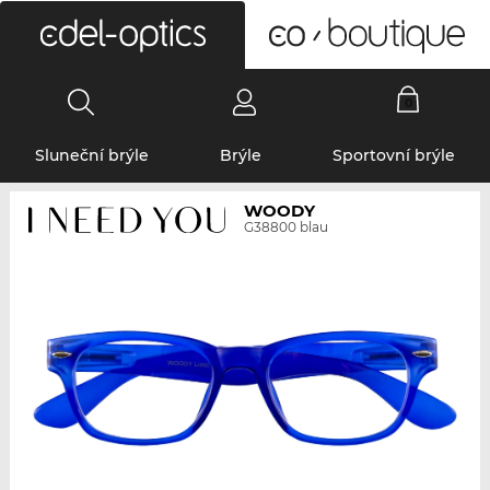
0
Sluneční brýle
Brýle
Sportovní brýle
WOODY
G38800 blau