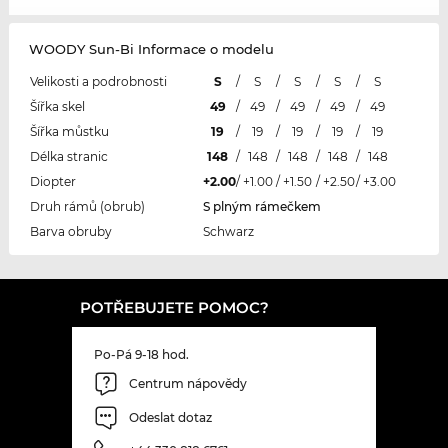
WOODY Sun-Bi Informace o modelu
Velikosti a podrobnosti
S
/
S
/
S
/
S
/
S
Šířka skel
49
/
49
/
49
/
49
/
49
Šířka můstku
19
/
19
/
19
/
19
/
19
Délka stranic
148
/
148
/
148
/
148
/
148
Diopter
+2.00
/
+1.00
/
+1.50
/
+2.50
/
+3.00
Druh rámů (obrub)
S plným rámečkem
Barva obruby
Schwarz
POTŘEBUJETE POMOC?
Po-Pá 9-18 hod.
Centrum nápovědy
Odeslat dotaz