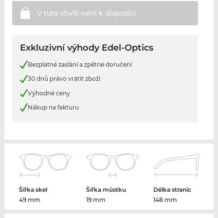
V tuto chvíli není k
dispozici
Exkluzivní výhody Edel-Optics
Bezplatné zaslání a zpětné doručení
30 dnů právo vrátit zboží
Výhodné ceny
Nákup na fakturu
Šířka skel
Šířka můstku
Délka stranic
49 mm
19 mm
148 mm