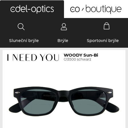
0
Sluneční brýle
Brýle
Sportovní brýle
WOODY Sun-Bi
G13500 schwarz