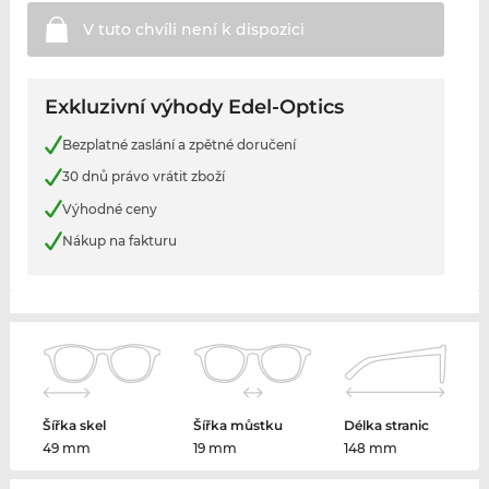
V tuto chvíli není k
dispozici
Exkluzivní výhody Edel-Optics
Bezplatné zaslání a zpětné doručení
30 dnů právo vrátit zboží
Výhodné ceny
Nákup na fakturu
Šířka skel
Šířka můstku
Délka stranic
49 mm
19 mm
148 mm