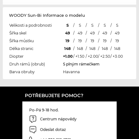
WOODY Sun-Bi Informace o modelu
Velikosti a podrobnosti
S
/
S
/
S
/
S
/
S
Šířka skel
49
/
49
/
49
/
49
/
49
Šířka můstku
19
/
19
/
19
/
19
/
19
Délka stranic
148
/
148
/
148
/
148
/
148
Diopter
+1.00
/
+1.50
/
+2.00
/
+2.50
/
+3.00
Druh rámů (obrub)
S plným rámečkem
Barva obruby
Havanna
POTŘEBUJETE POMOC?
Po-Pá 9-18 hod.
Centrum nápovědy
Odeslat dotaz