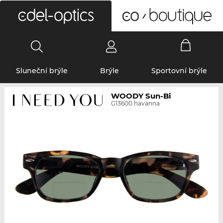
0
Sluneční brýle
Brýle
Sportovní brýle
WOODY Sun-Bi
G13600 havanna