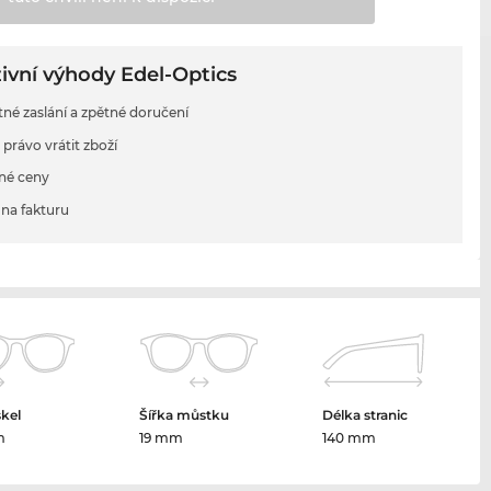
ivní výhody Edel-Optics
tné zaslání a zpětné doručení
 právo vrátit zboží
né ceny
na fakturu
skel
Šířka můstku
Délka stranic
m
19 mm
140 mm