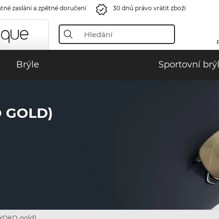
tné zaslání a zpětné doručení
30 dnů právo vrátit zboží
Brýle
Sportovní brý
O GOLD)
YOKO gold)