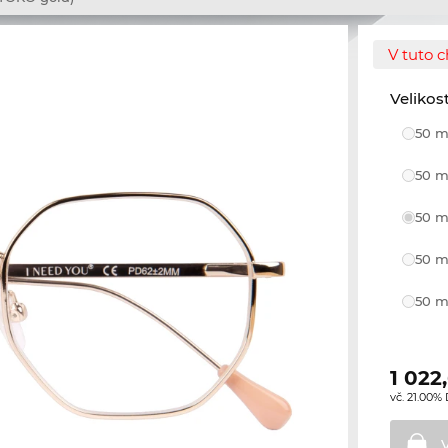
V tuto c
Velikos
50 m
50 m
50 m
50 m
50 m
1 022
vč. 21.00%