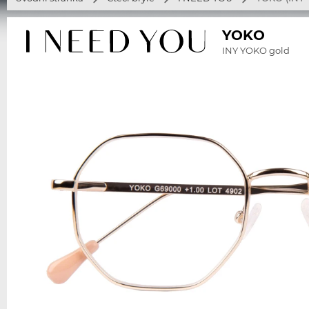
YOKO
INY YOKO gold