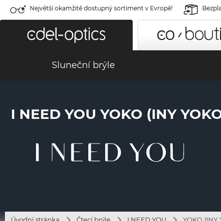
Největší okamžitě dostupný sortiment v Evropě!
Bezpla
Sluneční brýle
I NEED YOU YOKO (INY YOK
Úvodní stránka
Čtecí brýle
I NEED YOU
YOKO (INY 