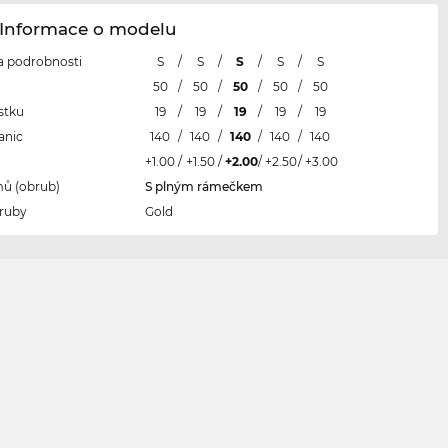
Informace o modelu
 a podrobnosti
S
/
S
/
S
/
S
/
S
l
50
/
50
/
50
/
50
/
50
stku
19
/
19
/
19
/
19
/
19
anic
140
/
140
/
140
/
140
/
140
+1.00
/
+1.50
/
+2.00
/
+2.50
/
+3.00
ů (obrub)
S plným rámečkem
ruby
Gold