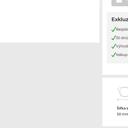
Exkluz
Bezpla
30 dnů
Výhod
Nákup 
Šířka 
50 m