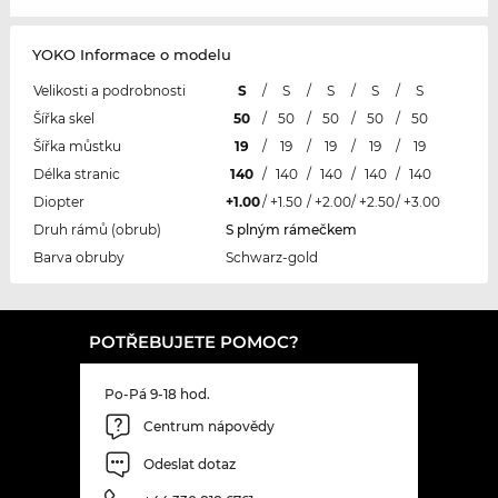
YOKO Informace o modelu
Velikosti a podrobnosti
S
/
S
/
S
/
S
/
S
Šířka skel
50
/
50
/
50
/
50
/
50
Šířka můstku
19
/
19
/
19
/
19
/
19
Délka stranic
140
/
140
/
140
/
140
/
140
Diopter
+1.00
/
+1.50
/
+2.00
/
+2.50
/
+3.00
Druh rámů (obrub)
S plným rámečkem
Barva obruby
Schwarz-gold
POTŘEBUJETE POMOC?
Po-Pá 9-18 hod.
Centrum nápovědy
Odeslat dotaz