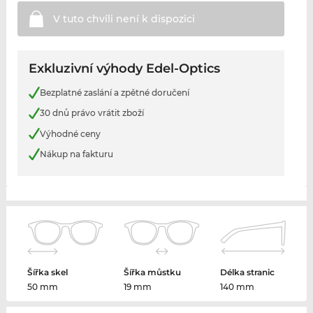
V tuto chvíli není k
dispozici
Exkluzivní výhody Edel-Optics
Bezplatné zaslání a zpětné doručení
30 dnů právo vrátit zboží
Výhodné ceny
Nákup na fakturu
Šířka skel
Šířka můstku
Délka stranic
50 mm
19 mm
140 mm