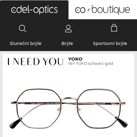
0
Sluneční brýle
Brýle
Sportovní brýle
YOKO
INY YOKO schwarz-gold