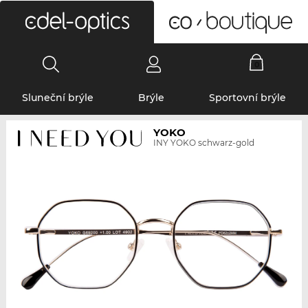
0
Sluneční brýle
Brýle
Sportovní brýle
YOKO
INY YOKO schwarz-gold