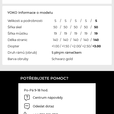
YOKO Informace o modelu
Velikosti a podrobnosti
S
/
S
/
S
/
S
/
S
Šířka skel
50
/
50
/
50
/
50
/
50
Šířka můstku
19
/
19
/
19
/
19
/
19
Délka stranic
140
/
140
/
140
/
140
/
140
Diopter
+1.00
/
+1.50
/
+2.00
/
+2.50
/
+3.00
Druh rámů (obrub)
S plným rámečkem
Barva obruby
Schwarz-gold
POTŘEBUJETE POMOC?
Po-Pá 9-18 hod.
Centrum nápovědy
Odeslat dotaz