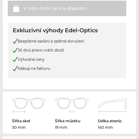
V tuto chvíli není k
dispozici
Exkluzivní výhody Edel-Optics
Bezplatné zaslání a zpětné doručení
30 dnů právo vrátit zboží
Výhodné ceny
Nákup na fakturu
Šířka skel
Šířka můstku
Délka stranic
50 mm
19 mm
140 mm