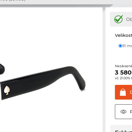
Ob
Velikos
51 
Nezávazná
3 580
vč. 21.00%