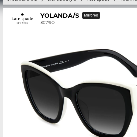
YOLANDA/S
Mirrored
807/9O