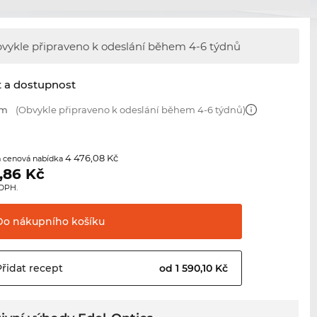
vykle připraveno k odeslání během 4-6 týdnů
t a dostupnost
mm
(Obvykle připraveno k odeslání během 4-6 týdnů)
4 476,08 Kč
 cenová nabídka
,86
Kč
 DPH.
Do nákupního
košíku
Přidat
recept
od 1 590,10 Kč