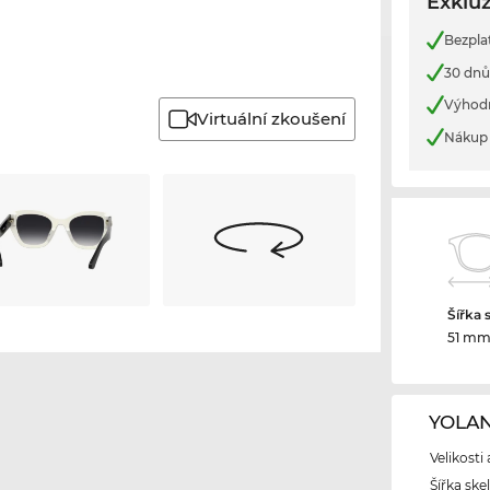
Exkluz
Bezpla
30 dnů
Výhod
Virtuální zkoušení
Nákup 
Šířka 
51 m
YOLAN
Velikosti
Šířka ske