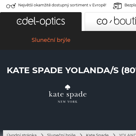
Největší okamžitě dostupný sortiment v Evropě!
Bezpla
Sluneční brýle
KATE SPADE YOLANDA/S (80
Úvodní stránka
Sluneční brýle
Kate Spade
YOLANDA