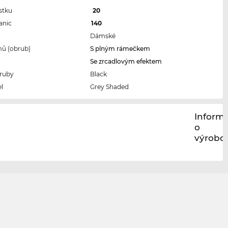
stku
20
anic
140
Dámské
ů (obrub)
S plným rámečkem
Se zrcadlovým efektem
ruby
Black
l
Grey Shaded
Inform
o
výrobci