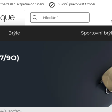
tné zaslání a zpětné doručení
30 dnů právo vrátit zboží
Brýle
Sportovní brý
7/9O)
/S (807/9O)