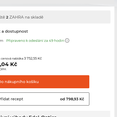
ště
2
ZAHRA na skladě
t a dostupnost
mm
Připraveno k odeslání za 49 hodin
3 752,55 Kč
 cenová nabídka
,04
Kč
 DPH.
Do nákupního
košíku
Přidat
recept
od 798,93 Kč