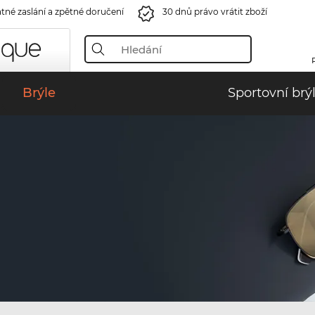
tné zaslání a zpětné doručení
30 dnů právo vrátit zboží
Brýle
Sportovní brý