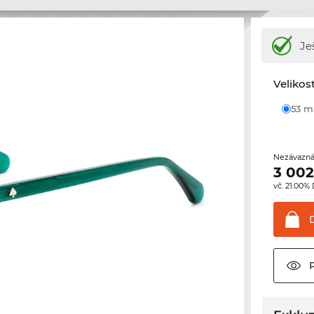
Je
Velikos
53 
Nezávazná
3 002
vč. 21.00%