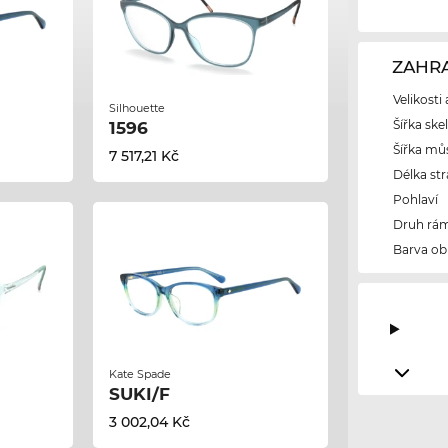
ZAHRA
Velikosti
Silhouette
Šířka ske
1596
Šířka mů
7 517,21 Kč
Délka str
Pohlaví
Druh rám
Barva ob
Kate Spade
SUKI/F
3 002,04 Kč