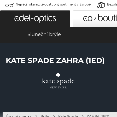
Největší okamžitě dostupný sortiment v Evropě!
Bezpla
Sluneční brýle
KATE SPADE ZAHRA (1ED)
Úvodní stránka
Brýle
Kate Spade
ZAHRA (1ED)