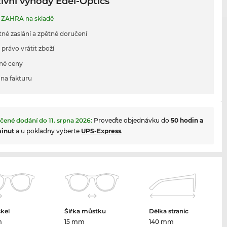
ivní výhody Edel-Optics
ZAHRA na skladě
tné zaslání a zpětné doručení
 právo vrátit zboží
né ceny
na fakturu
čené dodání do
11. srpna 2026
:
Proveďte objednávku do
50 hodin a
minut
a u pokladny vyberte
UPS-Express
.
skel
Šířka můstku
Délka stranic
m
15 mm
140 mm