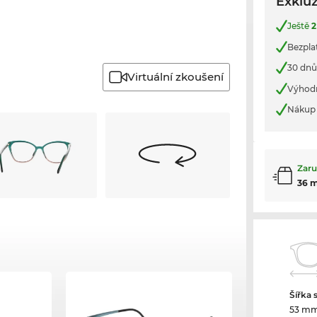
Exkluz
Ještě
2
Bezpla
30 dnů
Virtuální zkoušení
Výhod
Nákup 
Zaru
36 
Šířka 
53 m