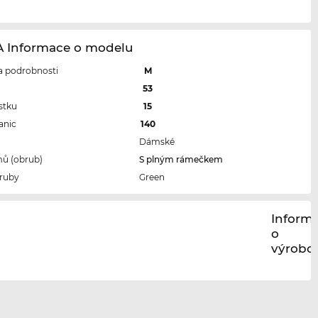
 Informace o modelu
 a podrobnosti
M
l
53
stku
15
anic
140
Dámské
ů (obrub)
S plným rámečkem
ruby
Green
Inform
o
výrobci