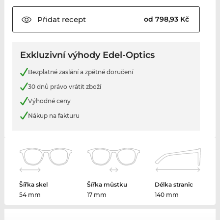
Přidat
recept
od 798,93 Kč
Exkluzivní výhody Edel-Optics
Bezplatné zaslání a zpětné doručení
30 dnů právo vrátit zboží
Výhodné ceny
Nákup na fakturu
Šířka skel
Šířka můstku
Délka stranic
54 mm
17 mm
140 mm