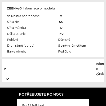
ZEENA/G Informace o modelu
Velikosti a podrobnosti
M
Šířka skel
54
Šířka můstku
17
Délka stranic
140
Pohlaví
Dámské
Druh rámů (obrub)
S plným rámečkem
Barva obruby
Red Gold
Infor
o
výrobc
POTŘEBUJETE POMOC?
Po-Pá 9-18 hod.