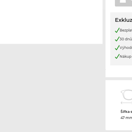
Exkluz
Bezpla
30 dnů
Výhod
Nákup 
Šířka 
47 m