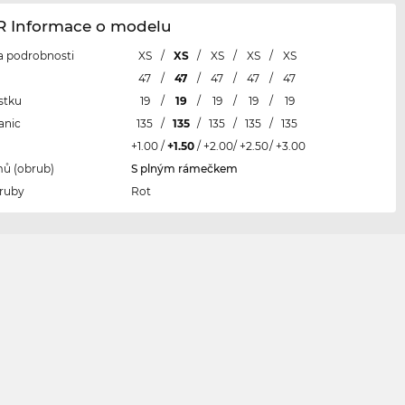
R Informace o modelu
 a podrobnosti
XS
/
XS
/
XS
/
XS
/
XS
l
47
/
47
/
47
/
47
/
47
stku
19
/
19
/
19
/
19
/
19
anic
135
/
135
/
135
/
135
/
135
+1.00
/
+1.50
/
+2.00
/
+2.50
/
+3.00
ů (obrub)
S plným rámečkem
ruby
Rot