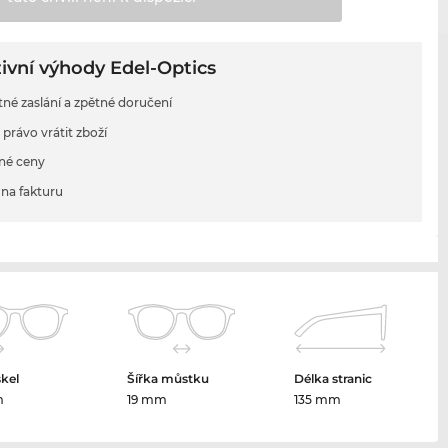
ivní výhody Edel-Optics
tné zaslání a zpětné doručení
 právo vrátit zboží
né ceny
na fakturu
skel
Šířka můstku
Délka stranic
m
19 mm
135 mm