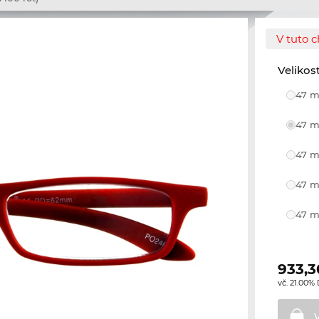
V tuto c
Velikos
47 m
47 m
47 m
47 m
47 m
933,3
vč. 21.00%