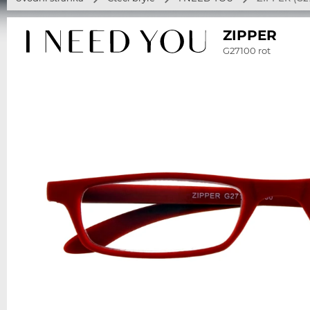
ZIPPER
G27100 rot