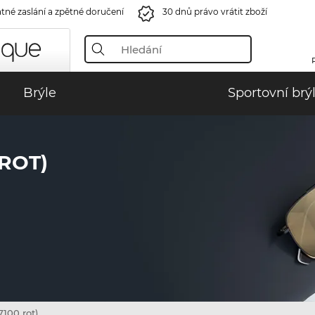
tné zaslání a zpětné doručení
30 dnů právo vrátit zboží
Brýle
Sportovní brý
 ROT)
100 rot)