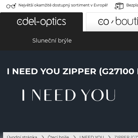
Největší okamžitě dostupný sortiment v Evropě!
Bezpla
Sluneční brýle
I NEED YOU ZIPPER (G27100
Úvodní stránka
Čtecí brýle
I NEED YOU
ZIPPER (G27