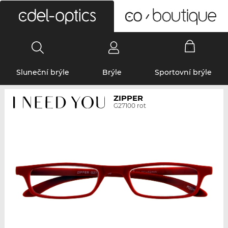
0
Sluneční brýle
Brýle
Sportovní brýle
ZIPPER
G27100 rot