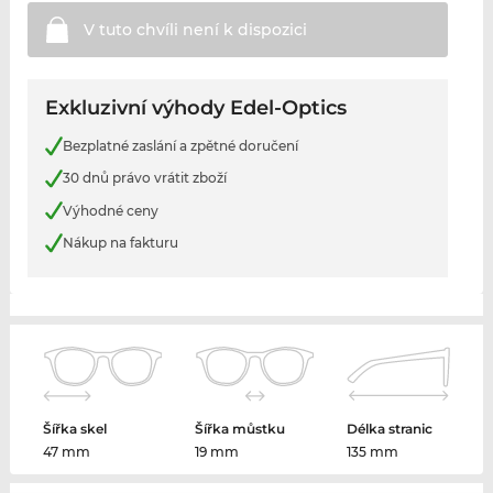
V tuto chvíli není k
dispozici
Exkluzivní výhody Edel-Optics
Bezplatné zaslání a zpětné doručení
30 dnů právo vrátit zboží
Výhodné ceny
Nákup na fakturu
Šířka skel
Šířka můstku
Délka stranic
47 mm
19 mm
135 mm