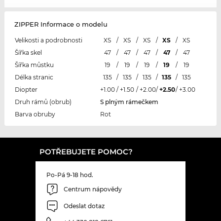
ZIPPER Informace o modelu
Velikosti a podrobnosti
XS
/
XS
/
XS
/
XS
/
XS
Šířka skel
47
/
47
/
47
/
47
/
47
Šířka můstku
19
/
19
/
19
/
19
/
19
Délka stranic
135
/
135
/
135
/
135
/
135
Diopter
+1.00
/
+1.50
/
+2.00
/
+2.50
/
+3.00
Druh rámů (obrub)
S plným rámečkem
Barva obruby
Rot
POTŘEBUJETE POMOC?
Po-Pá 9-18 hod.
Centrum nápovědy
Odeslat dotaz