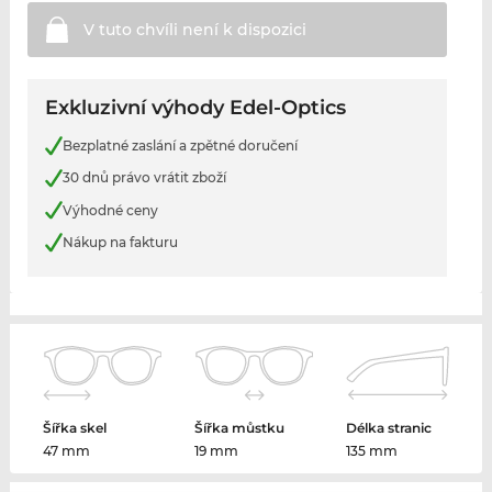
V tuto chvíli není k
dispozici
Exkluzivní výhody Edel-Optics
Bezplatné zaslání a zpětné doručení
30 dnů právo vrátit zboží
Výhodné ceny
Nákup na fakturu
Šířka skel
Šířka můstku
Délka stranic
47 mm
19 mm
135 mm