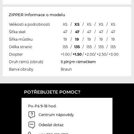
ZIPPER Informace o modelu
Velikosti a podrobnosti
XS
/
XS
/
XS
/
XS
/
XS
Šířka skel
47
/
47
/
47
/
47
/
47
Šířka můstku
19
/
19
/
19
/
19
/
19
Délka stranic
135
/
135
/
135
/
135
/
135
Diopter
+1.00
/
+1.50
/
+2.00
/
+2.50
/
+3.00
Druh rámů (obrub)
S plným rámečkem
Barva obruby
Braun
POTŘEBUJETE POMOC?
Po-Pá 9-18 hod.
Centrum nápovědy
Odeslat dotaz