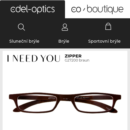
0
Sluneční brýle
Brýle
Sportovní brýle
ZIPPER
G27200 braun