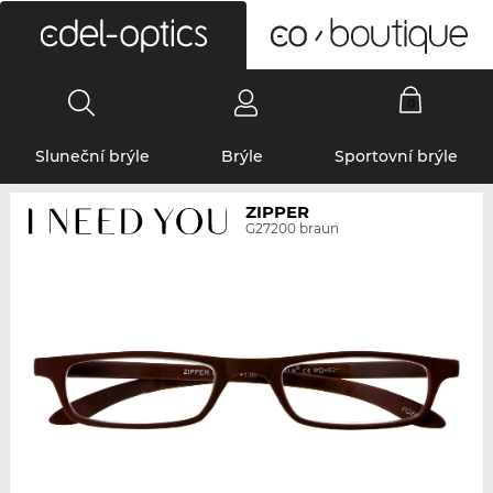
0
Sluneční brýle
Brýle
Sportovní brýle
ZIPPER
G27200 braun