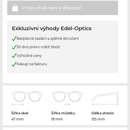
V tuto chvíli není k
dispozici
Exkluzivní výhody Edel-Optics
Bezplatné zaslání a zpětné doručení
30 dnů právo vrátit zboží
Výhodné ceny
Nákup na fakturu
Šířka skel
Šířka můstku
Délka stranic
47 mm
19 mm
135 mm