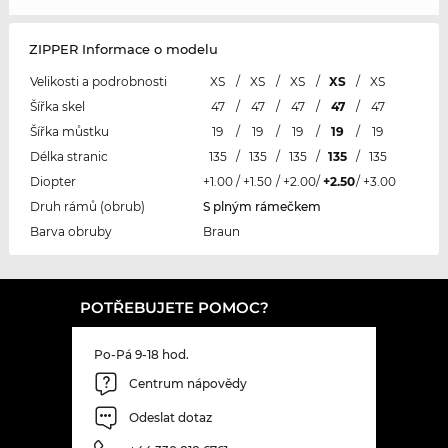
ZIPPER Informace o modelu
Velikosti a podrobnosti
XS
/
XS
/
XS
/
XS
/
XS
Šířka skel
47
/
47
/
47
/
47
/
47
Šířka můstku
19
/
19
/
19
/
19
/
19
Délka stranic
135
/
135
/
135
/
135
/
135
Diopter
+1.00
/
+1.50
/
+2.00
/
+2.50
/
+3.00
Druh rámů (obrub)
S plným rámečkem
Barva obruby
Braun
POTŘEBUJETE POMOC?
Po-Pá 9-18 hod.
Centrum nápovědy
Odeslat dotaz