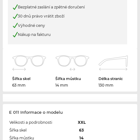
Bezplatné zaslání a zpětné doručení
30 dnů právo vrátit zboží
Výhodné ceny
Nákup na fakturu
Šířka skel
Šířka můstku
Délka stranic
63 mm
14 mm
130 mm
E 011 Informace o modelu
Velikosti a podrobnosti
XXL
Šířka skel
63
Šířka můstku
14