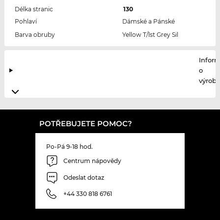
Délka stranic
130
Pohlaví
Dámské a Pánské
Barva obruby
Yellow T/lst Grey Sil
Infor
o
výrobc
POTŘEBUJETE POMOC?
Po-Pá 9-18 hod.
Centrum nápovědy
Odeslat dotaz
+44 330 818 6761