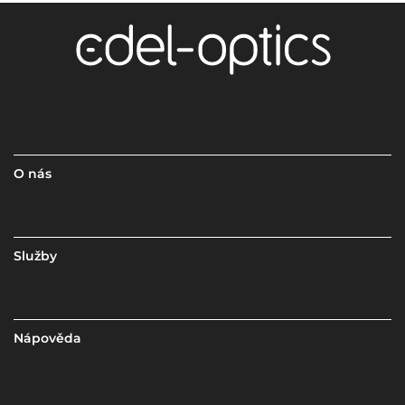
O nás
Služby
Nápověda