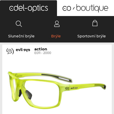
0
Sluneční brýle
Brýle
Sportovní brýle
action
E011 - 2000