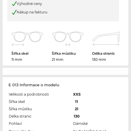
Výhodné ceny
Nákup na fakturu
Šířka skel
Šířka můstku
Délka stranic
11 mm
21 mm
130 mm
E 013 Informace o modelu
Velikosti a podrobnosti
XXS
Šířka skel
11
Šířka můstku
21
Délka stranic
130
Pohlaví
Dámské