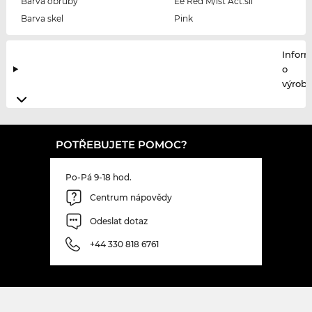
Barva obruby
Ee Red M/lst Act.sil
Barva skel
Pink
Infor
o
výrobc
POTŘEBUJETE POMOC?
Po-Pá 9-18 hod.
Centrum nápovědy
Odeslat dotaz
+44 330 818 6761