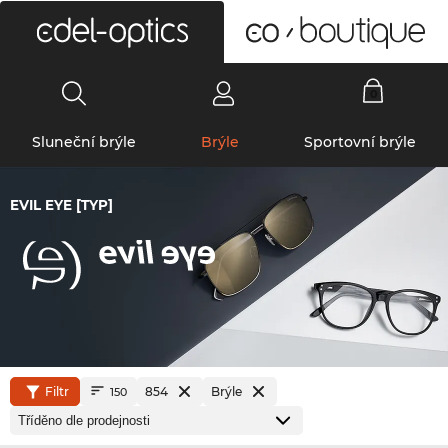
0
Sluneční brýle
Brýle
Sportovní brýle
EVIL EYE [TYP]
Filtr
854
Brýle
150