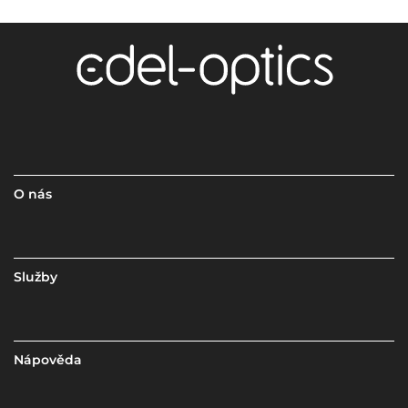
O nás
Služby
Nápověda