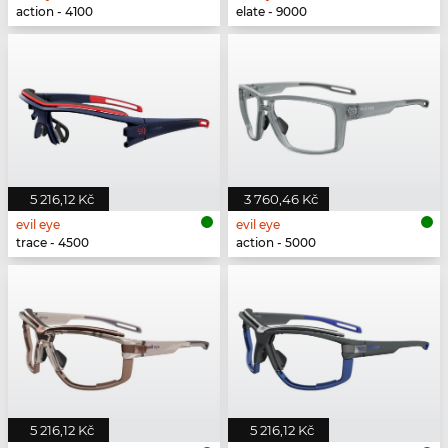
action - 4100
elate - 9000
5 216,12 Kč
3 760,46 Kč
evil eye
evil eye
trace - 4500
action - 5000
5 216,12 Kč
5 216,12 Kč