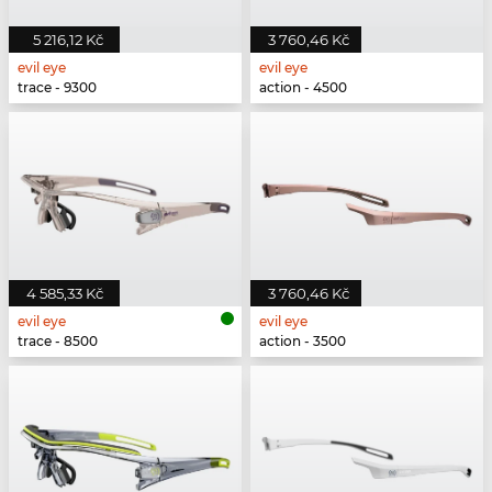
5 216,12 Kč
3 760,46 Kč
evil eye
evil eye
trace - 9300
action - 4500
4 585,33 Kč
3 760,46 Kč
evil eye
evil eye
trace - 8500
action - 3500