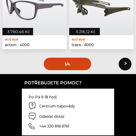
3 760,46 Kč
5 216,12 Kč
evil eye
evil eye
action - 4000
trace - 6000
›
1
/4
POTŘEBUJETE POMOC?
Po-Pá 9-18 hod.
Centrum nápovědy
Odeslat dotaz
+44 330 818 6761