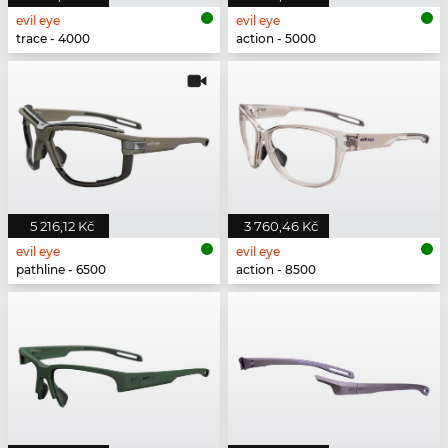
evil eye
evil eye
trace - 4000
action - 5000
5 216,12 Kč
3 760,46 Kč
evil eye
evil eye
pathline - 6500
action - 8500