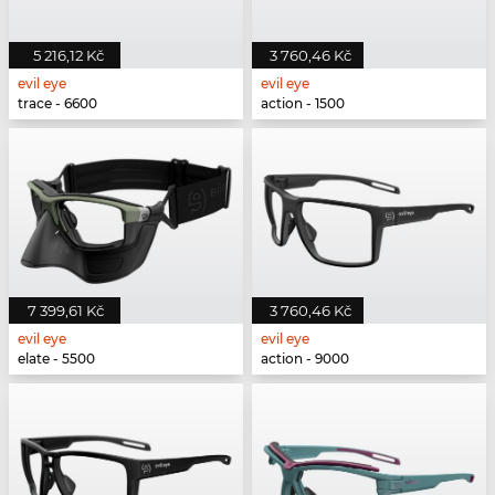
5 216,12 Kč
3 760,46 Kč
evil eye
evil eye
trace - 6600
action - 1500
7 399,61 Kč
3 760,46 Kč
evil eye
evil eye
elate - 5500
action - 9000