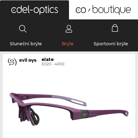
0
Sluneční brýle
Brýle
Sportovní brýle
elate
E020 - 4000