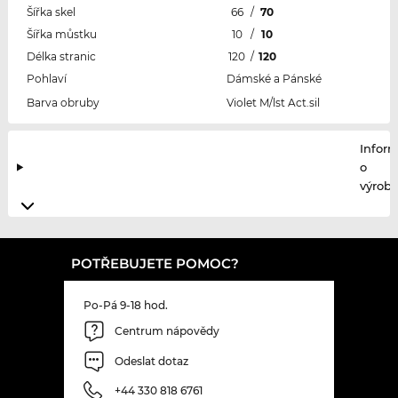
Šířka skel
66
/
70
Šířka můstku
10
/
10
Délka stranic
120
/
120
Pohlaví
Dámské a Pánské
Barva obruby
Violet M/lst Act.sil
Infor
o
výrobc
POTŘEBUJETE POMOC?
Po-Pá 9-18 hod.
Centrum nápovědy
Odeslat dotaz
+44 330 818 6761