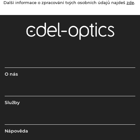
Další informace o zpracování tvých osobních údajů najdeš
zde
.
O nás
Služby
Nápověda