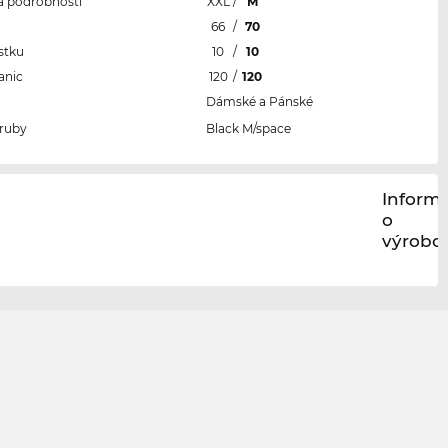
 a podrobnosti
XXL
/
M
l
66
/
70
stku
10
/
10
anic
120
/
120
Dámské a Pánské
ruby
Black M/space
Inform
o
výrobci