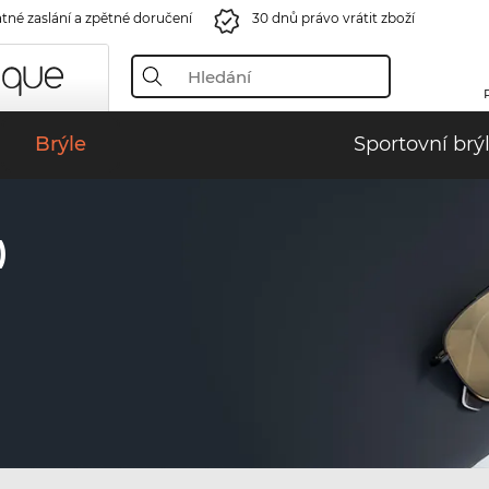
tné zaslání a zpětné doručení
30 dnů právo vrátit zboží
Brýle
Sportovní brý
)