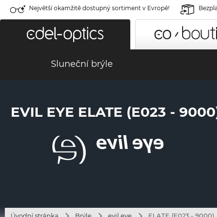
Největší okamžitě dostupný sortiment v Evropě!
Bezpla
Sluneční brýle
EVIL EYE ELATE (E023 - 9000
Úvodní stránka
Brýle
evil eye
ELATE (E023 - 9000)