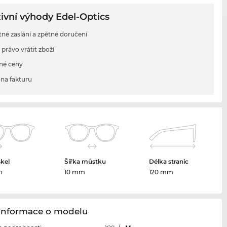
ivní výhody Edel-Optics
tné zaslání a zpětné doručení
 právo vrátit zboží
né ceny
na fakturu
skel
Šířka můstku
Délka stranic
m
10 mm
120 mm
 Informace o modelu