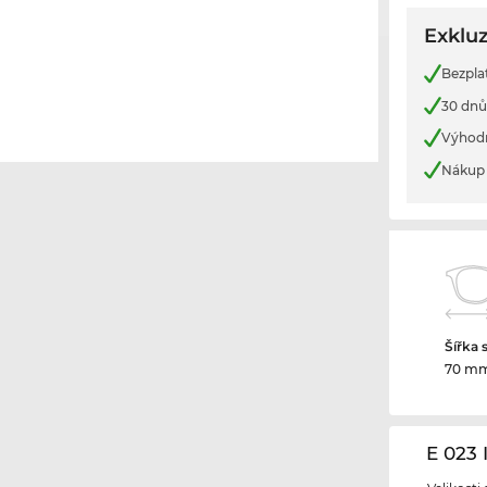
Exkluz
Bezpla
30 dnů
Výhod
Nákup 
Šířka 
70 m
E 023