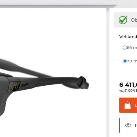
Ob
Velikos
66
70
6 411
vč. 21.00%