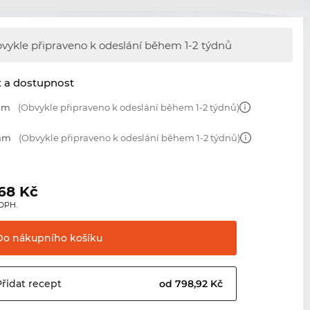
vykle připraveno k odeslání během
1-2 týdnů
t a dostupnost
 mm
(Obvykle připraveno k odeslání během 1-2 týdnů)
 mm
(Obvykle připraveno k odeslání během 1-2 týdnů)
,68
Kč
 DPH.
Do nákupního
košíku
Přidat
recept
od 798,92 Kč