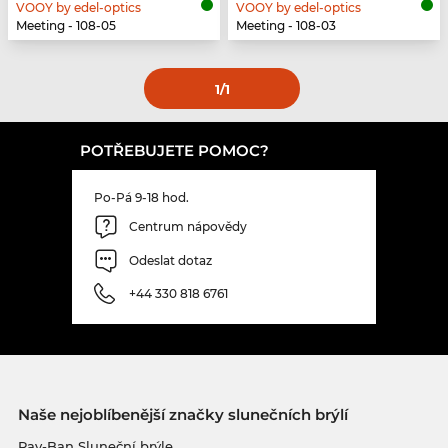
VOOY by edel-optics
VOOY by edel-optics
Meeting - 108-05
Meeting - 108-03
1
/1
POTŘEBUJETE POMOC?
Po-Pá 9-18 hod.
Centrum nápovědy
Odeslat dotaz
+44 330 818 6761
Naše nejoblíbenější značky slunečních brýlí
Ray-Ban Sluneční brýle