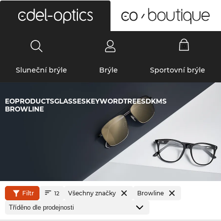
0
Sluneční brýle
Brýle
Sportovní brýle
EOPRODUCTSGLASSESKEYWORDTREESDKMS
BROWLINE
Filtr
Všechny značky
Browline
12