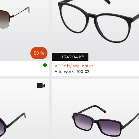
50 %
1 742,04 Kč
VOOY by edel-optics
Afterwork - 100-02