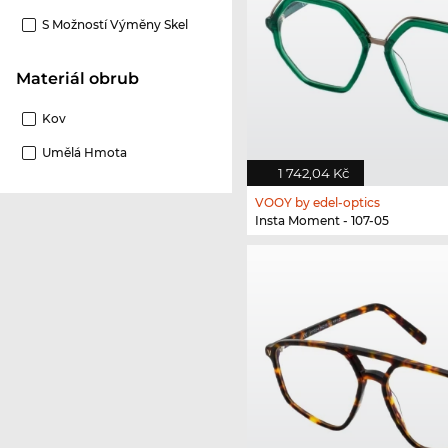
S Možností Výměny Skel
Materiál obrub
Kov
Umělá Hmota
1 742,04 Kč
VOOY by edel-optics
Insta Moment - 107-05