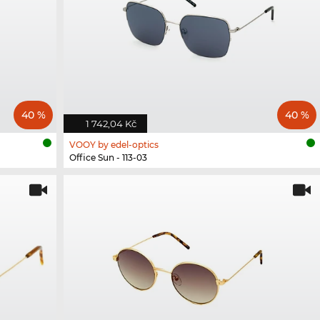
40 %
40 %
1 742,04 Kč
VOOY by edel-optics
Office Sun - 113-03