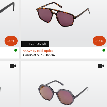
40 %
40 %
1 742,04 Kč
VOOY by edel-optics
Cabriolet Sun - 102-04