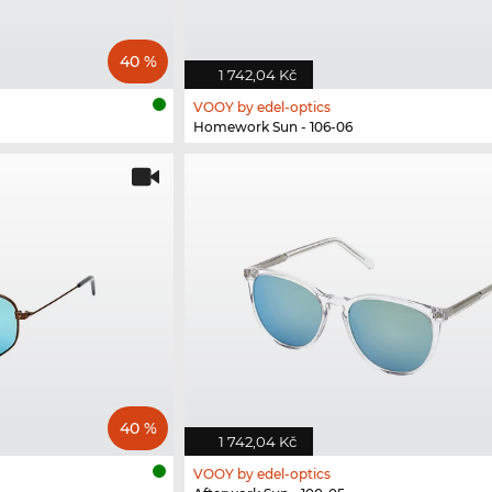
40 %
1 742,04 Kč
VOOY by edel-optics
Homework Sun - 106-06
40 %
1 742,04 Kč
VOOY by edel-optics