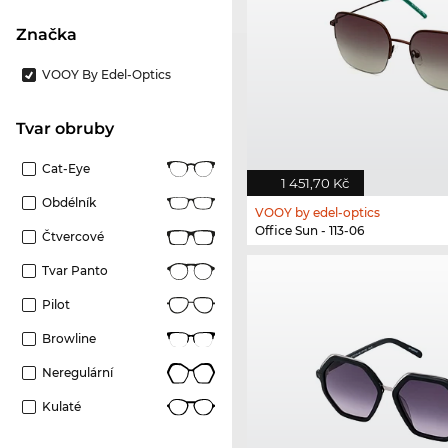
Značka
VOOY By Edel-Optics
Tvar obruby
Cat-Eye
1 451,70 Kč
Obdélník
VOOY by edel-optics
Office Sun - 113-06
Čtvercové
Tvar Panto
Pilot
Browline
Neregulární
Kulaté