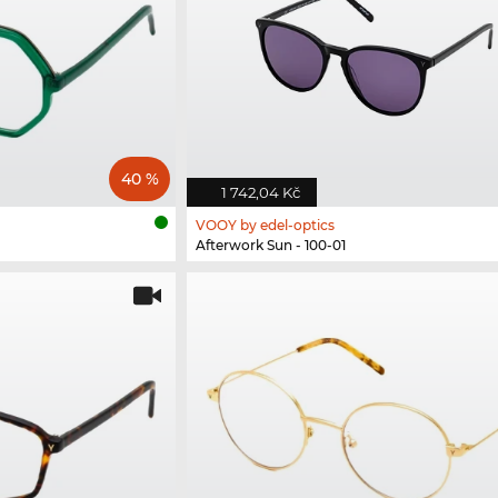
40 %
1 742,04 Kč
VOOY by edel-optics
Afterwork Sun - 100-01