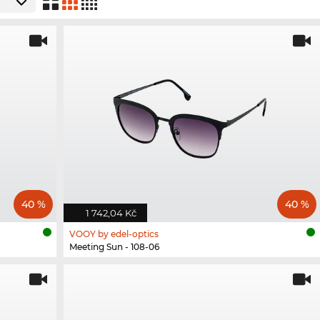
40 %
40 %
1 742,04 Kč
VOOY by edel-optics
Meeting Sun - 108-06