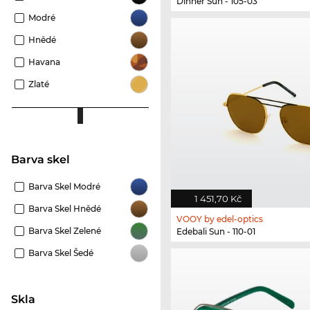
Dinner Sun - 105-03
Modré
Hnědé
Havana
Zlaté
Barva skel
Barva Skel Modré
1 451,70 Kč
Barva Skel Hnědé
VOOY by edel-optics
Barva Skel Zelené
Edebali Sun - 110-01
Barva Skel Šedé
Skla