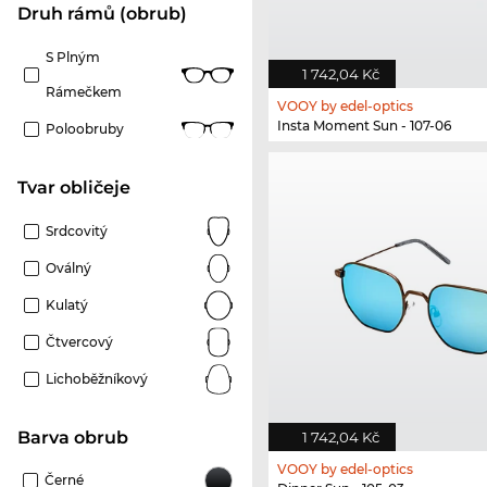
Druh rámů (obrub)
S Plným
1 742,04 Kč
Rámečkem
VOOY by edel-optics
Insta Moment Sun - 107-06
Poloobruby
tvar obličeje
Srdcovitý
Oválný
Kulatý
Čtvercový
Lichoběžníkový
Barva obrub
1 742,04 Kč
VOOY by edel-optics
Černé