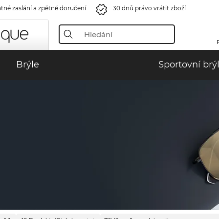
tné zaslání a zpětné doručení
30 dnů právo vrátit zboží
Brýle
Sportovní brý