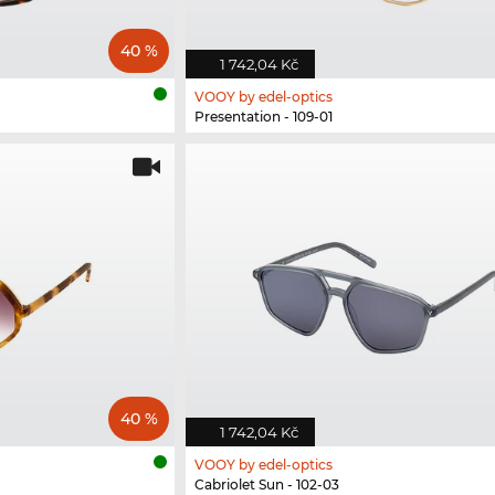
40 %
1 742,04 Kč
VOOY by edel-optics
Presentation - 109-01
40 %
1 742,04 Kč
VOOY by edel-optics
Cabriolet Sun - 102-03