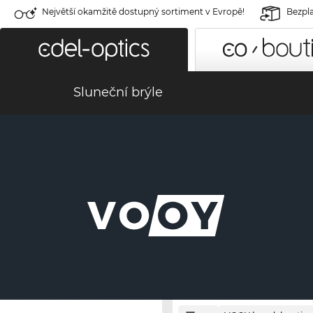
Největší okamžitě dostupný sortiment v Evropě!
Bezpla
Sluneční brýle