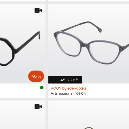
40 %
1 451,70 Kč
VOOY by edel-optics
Artmuseum - 101-04