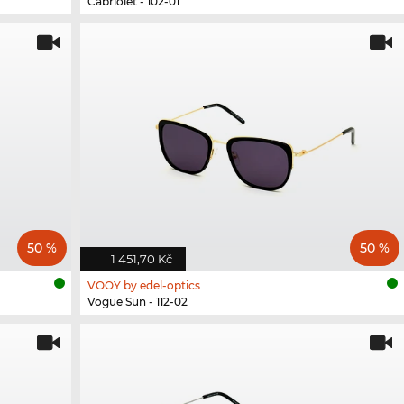
Cabriolet - 102-01
50 %
50 %
1 451,70 Kč
VOOY by edel-optics
Vogue Sun - 112-02