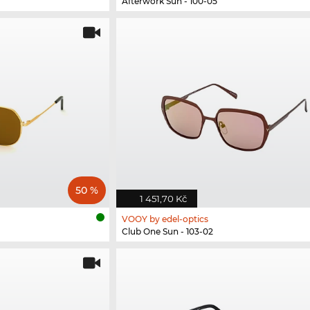
Afterwork Sun - 100-05
50 %
1 451,70 Kč
VOOY by edel-optics
Club One Sun - 103-02