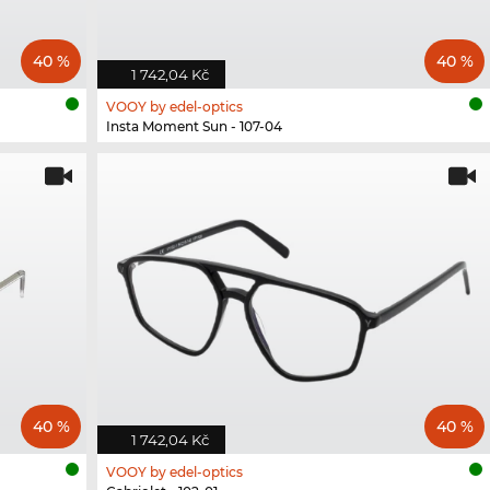
40 %
40 %
1 742,04 Kč
VOOY by edel-optics
Insta Moment Sun - 107-04
40 %
40 %
1 742,04 Kč
VOOY by edel-optics