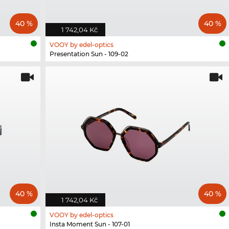
40 %
40 %
1 742,04 Kč
VOOY by edel-optics
Presentation Sun - 109-02
40 %
40 %
1 742,04 Kč
VOOY by edel-optics
Insta Moment Sun - 107-01