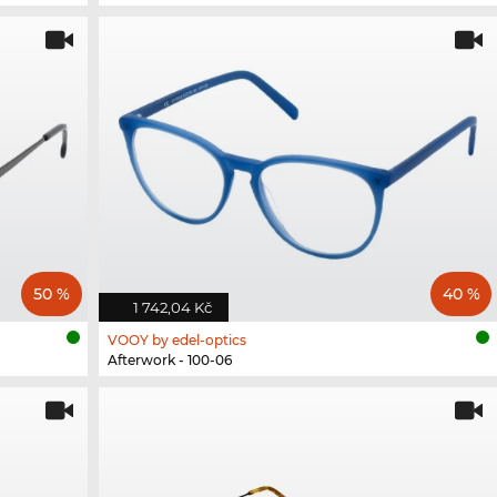
50 %
40 %
1 742,04 Kč
VOOY by edel-optics
Afterwork - 100-06