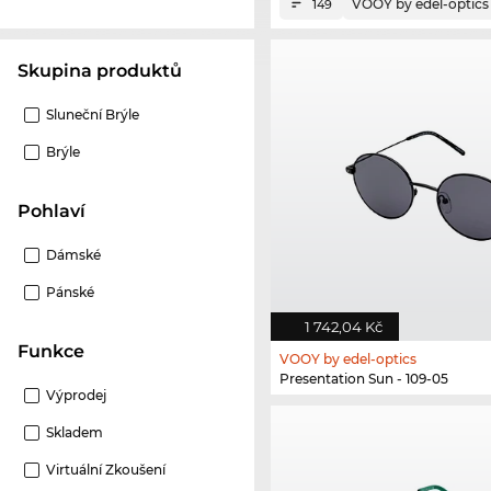
VOOY by edel-optics
149
Skupina produktů
Sluneční Brýle
Brýle
Pohlaví
Dámské
Pánské
1 742,04 Kč
Funkce
VOOY by edel-optics
Presentation Sun - 109-05
Výprodej
Skladem
Virtuální Zkoušení