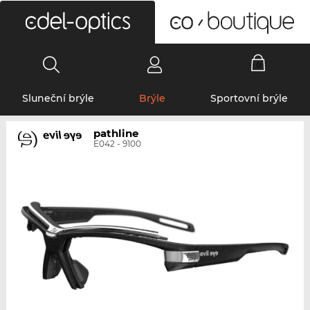
0
Sluneční brýle
Brýle
Sportovní brýle
pathline
E042 - 9100