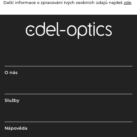
Další informace o zpracování tvých osobních údajů najdeš
zde
.
O nás
Služby
Nápověda