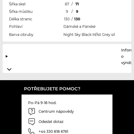
Šířka skel
67
/
71
Šířka můstku
9
/
9
Délka stranic
130
/
130
Pohlaví
Dámské a Pánské
Barva obruby
Night Sky Black M/lst Grey.sil
Infor
o
výrobc
POTŘEBUJETE POMOC?
Po-Pá 9-18 hod.
Centrum nápovědy
Odeslat dotaz
+44 330 818 6761