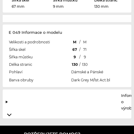
Šířka skel
Šířka můstku
Délka stranic
67 mm
9 mm
130 mm
E 049 Informace o modelu
Velikosti a podrobnosti
M
/
M
Šířka skel
67
/
71
Šířka můstku
9
/
9
Délka stranic
130
/
130
Pohlaví
Dámské a Pánské
Barva obruby
Dark Grey M/lst Act.bl
Infor
o
výrobc