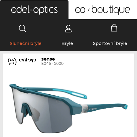
0
Sluneční brýle
Brýle
Sportovní brýle
sense
E046 - 5000