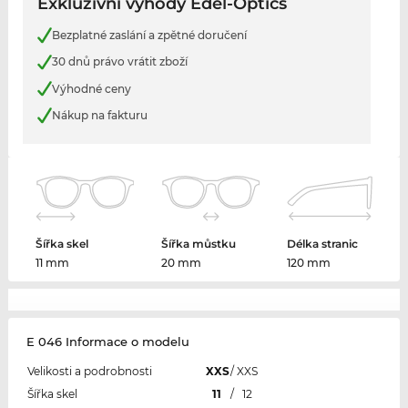
Exkluzivní výhody Edel-Optics
Bezplatné zaslání a zpětné doručení
30 dnů právo vrátit zboží
Výhodné ceny
Nákup na fakturu
Šířka skel
Šířka můstku
Délka stranic
11 mm
20 mm
120 mm
E 046 Informace o modelu
Velikosti a podrobnosti
XXS
/
XXS
Šířka skel
11
/
12