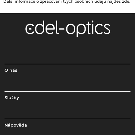
Další informace o zpracování tvých osobních údajů najdeš
zde
.
O nás
Služby
Nápověda