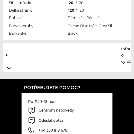
Šířka můstku
20
/
20
Délka stranic
120
/
120
Pohlaví
Dámské a Pánské
Barva obruby
Ocean Blue M/lst Grey Sil
Barva skel
Black
Infor
o
výrobc
POTŘEBUJETE POMOC?
Po-Pá 9-18 hod.
Centrum nápovědy
Odeslat dotaz
+44 330 818 6761