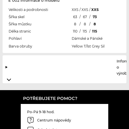
E 002 Informace o modelu
Velikosti a podrobnosti
XXS
/
XXS
/
XXS
Šířka skel
63
/
67
/
73
Šířka můstku
8
/
8
/
8
Délka stranic
110
/
115
/
115
Pohlaví
Dámské a Pánské
Barva obruby
Yellow T/lst Grey Sil
Infor
o
výrobc
POTŘEBUJETE POMOC?
Po-Pá 9-18 hod.
Centrum nápovědy