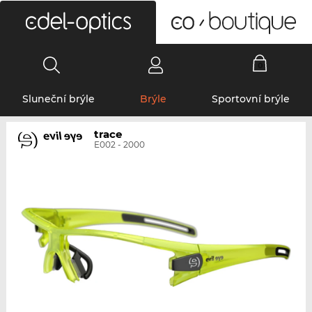
0
Sluneční brýle
Brýle
Sportovní brýle
trace
E002 - 2000