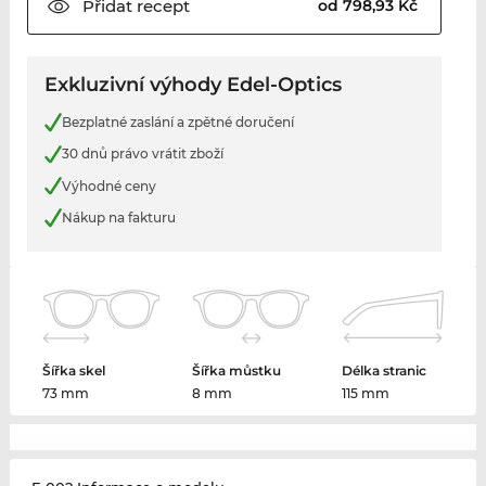
Přidat
recept
od 798,93 Kč
Exkluzivní výhody Edel-Optics
Bezplatné zaslání a zpětné doručení
30 dnů právo vrátit zboží
Výhodné ceny
Nákup na fakturu
Šířka skel
Šířka můstku
Délka stranic
73 mm
8 mm
115 mm