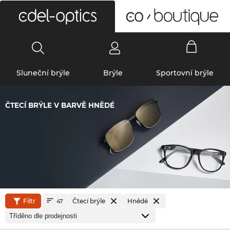
0
Sluneční brýle
Brýle
Sportovní brýle
ČTECÍ BRÝLE V BARVĚ HNĚDÉ
Filtr
Čtecí brýle
Hnědé
47