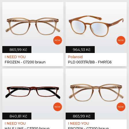
865,99 Kč
964,53 Kč
I NEED YOU
Polaroid
FROZEN - G7200 braun
PLD 0037/R/BB - FMP/G6
840,81 Kč
865,99 Kč
I NEED YOU
I NEED YOU
HALF LINE - G31100 braun
FROZEN - G7200 braun