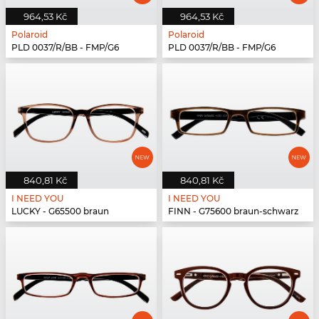
964,53 Kč
964,53 Kč
Polaroid
Polaroid
PLD 0037/R/BB - FMP/G6
PLD 0037/R/BB - FMP/G6
840,81 Kč
840,81 Kč
I NEED YOU
I NEED YOU
LUCKY - G65500 braun
FINN - G75600 braun-schwarz