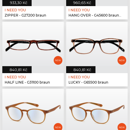
933,30 Kč
960,65 Kč
I NEED YOU
I NEED YOU
ZIPPER - G27200 braun
HANG OVER - G45600 braun-türkis
840,81 Kč
840,81 Kč
I NEED YOU
I NEED YOU
HALF LINE - G31100 braun
LUCKY - G65500 braun