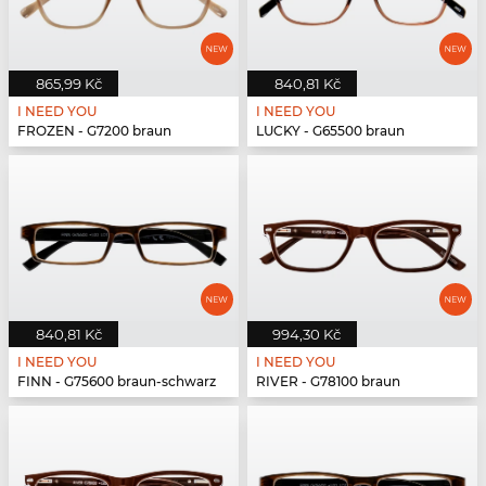
865,99 Kč
840,81 Kč
I NEED YOU
I NEED YOU
FROZEN - G7200 braun
LUCKY - G65500 braun
840,81 Kč
994,30 Kč
I NEED YOU
I NEED YOU
FINN - G75600 braun-schwarz
RIVER - G78100 braun