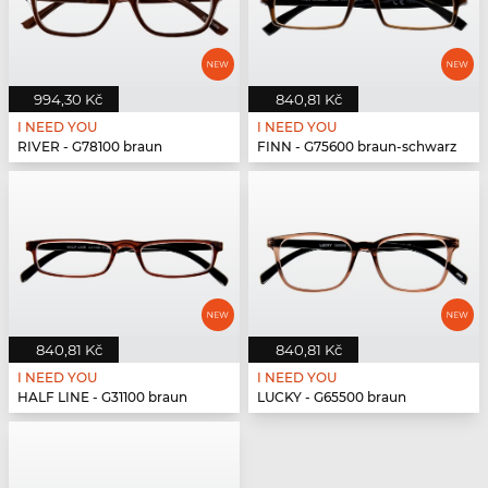
994,30 Kč
840,81 Kč
I NEED YOU
I NEED YOU
RIVER - G78100 braun
FINN - G75600 braun-schwarz
840,81 Kč
840,81 Kč
I NEED YOU
I NEED YOU
HALF LINE - G31100 braun
LUCKY - G65500 braun