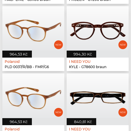
964,53 Kč
994,30 Kč
Polaroid
I NEED YOU
PLD 0037/R/BB - FMP/G6
KYLE - G78600 braun
964,53 Kč
840,81 Kč
Polaroid
I NEED YOU