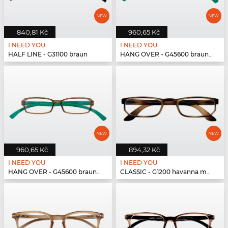
840,81 Kč
960,65 Kč
I NEED YOU
I NEED YOU
HALF LINE - G31100 braun
HANG OVER - G45600 braun-türkis
960,65 Kč
894,32 Kč
I NEED YOU
I NEED YOU
HANG OVER - G45600 braun-türkis
CLASSIC - G1200 havanna matt