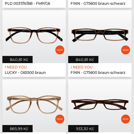
PLD 0037/R/BB - FMP/G6
FINN - G75600 braun-schwarz
840,81 Kč
840,81 Kč
I NEED YOU
I NEED YOU
LUCKY - G65500 braun
FINN - G75600 braun-schwarz
865,99 Kč
933,30 Kč