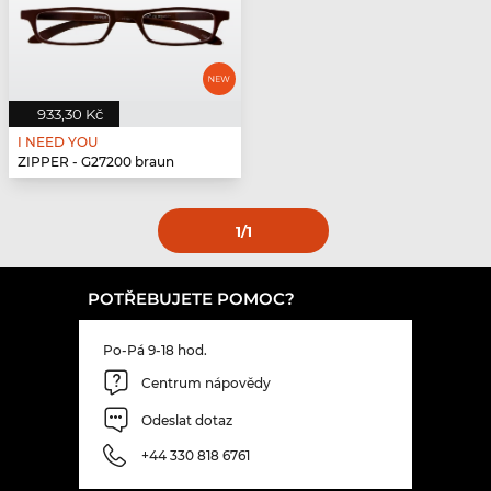
933,30 Kč
I NEED YOU
ZIPPER - G27200 braun
1
/1
POTŘEBUJETE POMOC?
Po-Pá 9-18 hod.
Centrum nápovědy
Odeslat dotaz
+44 330 818 6761