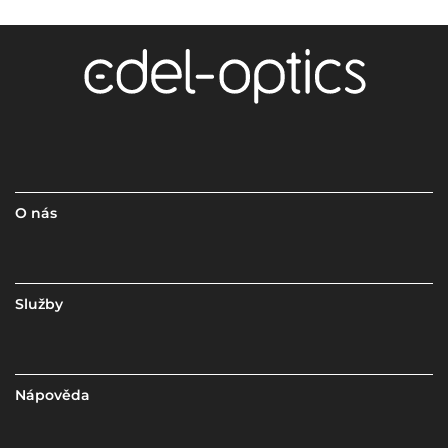
O nás
Služby
Nápověda