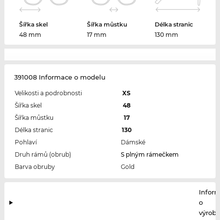
Šířka skel
Šířka můstku
Délka stranic
48 mm
17 mm
130 mm
391008 Informace o modelu
Velikosti a podrobnosti
XS
Šířka skel
48
Šířka můstku
17
Délka stranic
130
Pohlaví
Dámské
Druh rámů (obrub)
S plným rámečkem
Barva obruby
Gold
Infor
o
výrobc