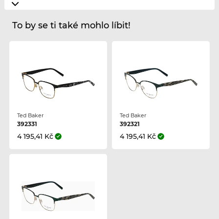
To by se ti také mohlo líbit!
Ted Baker
Ted Baker
392331
392321
4 195,41 Kč
4 195,41 Kč