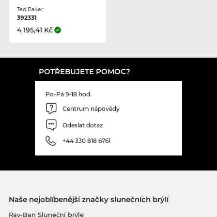
Ted Baker
392331
4 195,41 Kč
POTŘEBUJETE POMOC?
Po-Pá 9-18 hod.
Centrum nápovědy
Odeslat dotaz
+44 330 818 6761
Naše nejoblíbenější značky slunečních brýlí
Ray-Ban Sluneční brýle