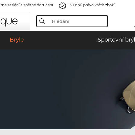
tné zaslání a zpětné doručení
30 dnů právo vrátit zboží
Brýle
Sportovní brý