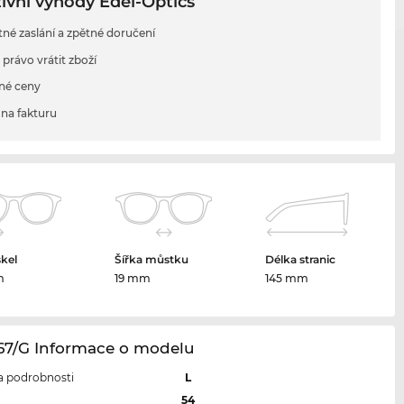
ivní výhody Edel-Optics
tné zaslání a zpětné doručení
 právo vrátit zboží
né ceny
na fakturu
skel
Šířka můstku
Délka stranic
m
19 mm
145 mm
167/G Informace o modelu
 a podrobnosti
L
l
54