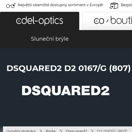
Největší okamžitě dostupný sortiment v Evropě!
Bezpla
Sluneční brýle
DSQUARED2 D2 0167/G (807)
Úvodní stránka
Brýle
Dsquared2
D2 0167/G (807)