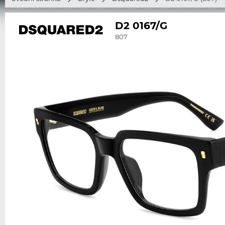
D2 0167/G
807