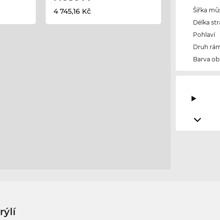
Šířka mů
4 745,16 Kč
Délka str
Pohlaví
Druh rám
Barva ob
rýlí