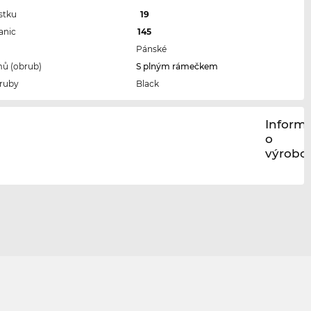
stku
19
anic
145
Pánské
ů (obrub)
S plným rámečkem
ruby
Black
Inform
o
výrobci