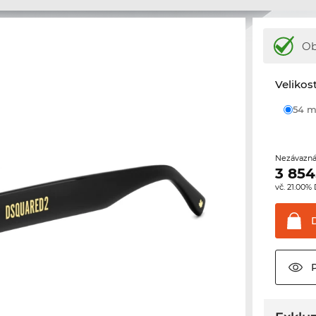
Ob
Velikos
54
Nezávazná
3 854
vč. 21.00%