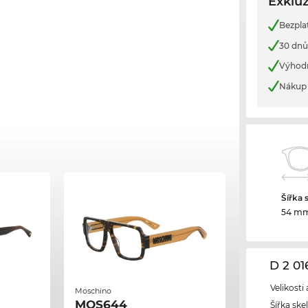
Exkluz
Bezpla
30 dnů
Výhod
Nákup 
Šířka 
54 m
D 2 0
Velikosti
Moschino
MOS644
Šířka ske