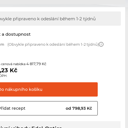
vykle připraveno k odeslání během
1-2 týdnů
t a dostupnost
 mm
(Obvykle připraveno k odeslání během 1-2 týdnů)
4 817,79 Kč
 cenová nabídka
,23
Kč
 DPH.
Do nákupního
košíku
Přidat
recept
od 798,93 Kč