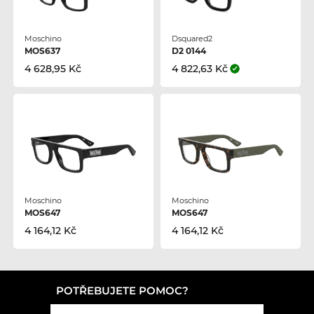
Moschino
Dsquared2
MOS637
D2 0144
4 628,95 Kč
4 822,63 Kč
Moschino
Moschino
MOS647
MOS647
4 164,12 Kč
4 164,12 Kč
POTŘEBUJETE POMOC?