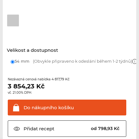
Velikost a dostupnost
54 mm
(Obvykle připraveno k odeslání během 1-2 týdnů)
4 817,79 Kč
Nezávazná cenová nabídka
3 854,23
Kč
vč. 21.00% DPH.
Do nákupního
košíku
Přidat
recept
od 798,93 Kč