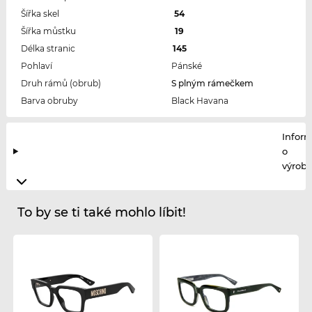
Šířka skel
54
Šířka můstku
19
Délka stranic
145
Pohlaví
Pánské
Druh rámů (obrub)
S plným rámečkem
Barva obruby
Black Havana
Infor
o
výrobc
To by se ti také mohlo líbit!