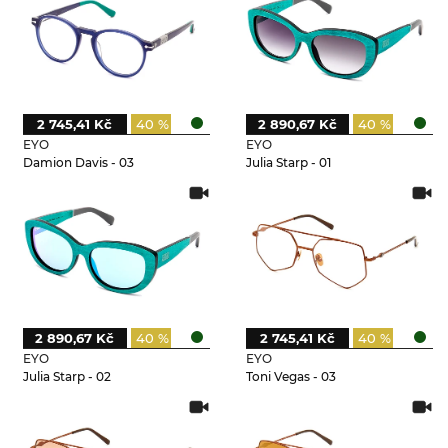
2 745,41 Kč
40 %
2 890,67 Kč
40 %
EYO
EYO
Damion Davis - 03
Julia Starp - 01
2 890,67 Kč
40 %
2 745,41 Kč
40 %
EYO
EYO
Julia Starp - 02
Toni Vegas - 03