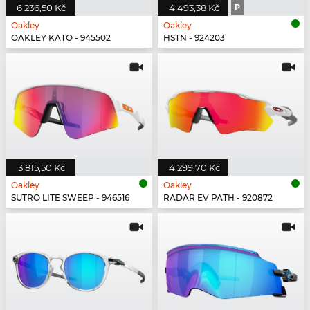
6 236,50 Kč
4 493,38 Kč
P
Oakley
Oakley
OAKLEY KATO - 945502
HSTN - 924203
3 815,50 Kč
4 299,70 Kč
Oakley
Oakley
SUTRO LITE SWEEP - 946516
RADAR EV PATH - 920872