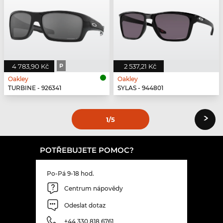
4 783,90 Kč
P
2 537,21 Kč
Oakley
Oakley
TURBINE - 926341
SYLAS - 944801
›
1
/5
POTŘEBUJETE POMOC?
Po-Pá 9-18 hod.
Centrum nápovědy
Odeslat dotaz
+44 330 818 6761