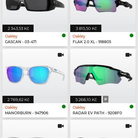
2 343,53 Kč
3 815,50 Kč
Oakley
Oakley
GASCAN - 03-471
FLAK 2.0 XL - 918805
2 769,62 Kč
5 268,10 Kč
P
Oakley
Oakley
MANORBURN - 947906
RADAR EV PATH - 9208F0