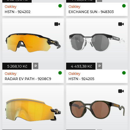
Oakley
Oakley
HSTN - 924202
EXCHANGE SUN - 948303
5 268,10 Kč
P
4 493,38 Kč
P
Oakley
Oakley
RADAR EV PATH - 9208C9
HSTN - 924205