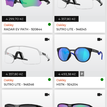
4 299,70 Kč
4 357,80 Kč
Oakley
Oakley
RADAR EV PATH - 920844
SUTRO LITE - 946345
4 357,80 Kč
4 493,38 Kč
P
Oakley
Oakley
SUTRO LITE - 946346
HSTN - 924204