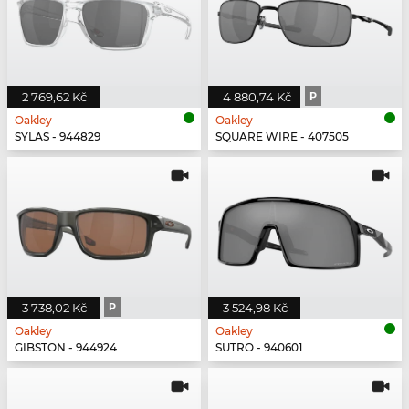
2 769,62 Kč
4 880,74 Kč
P
Oakley
Oakley
SYLAS - 944829
SQUARE WIRE - 407505
3 738,02 Kč
P
3 524,98 Kč
Oakley
Oakley
GIBSTON - 944924
SUTRO - 940601