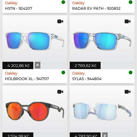
Oakley
Oakley
HSTN - 924207
RADAR EV PATH - 920852
4 202,86 Kč
P
2 769,62 Kč
Oakley
Oakley
HOLBROOK XL - 941707
SYLAS - 944804
3 524,98 Kč
4 783,90 Kč
P