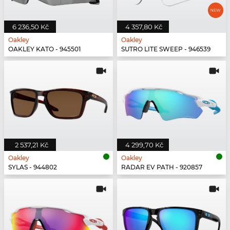
6 236,50 Kč
4 357,80 Kč
Oakley
Oakley
OAKLEY KATO - 945501
SUTRO LITE SWEEP - 946539
2 537,21 Kč
4 299,70 Kč
Oakley
Oakley
SYLAS - 944802
RADAR EV PATH - 920857