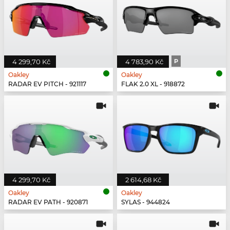
4 299,70 Kč
4 783,90 Kč
P
Oakley
Oakley
RADAR EV PITCH - 921117
FLAK 2.0 XL - 918872
4 299,70 Kč
2 614,68 Kč
Oakley
Oakley
RADAR EV PATH - 920871
SYLAS - 944824