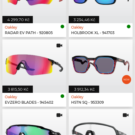
4 299,70 Kč
3 234,46 Kč
Oakley
Oakley
RADAR EV PATH - 920805
HOLBROOK XL - 941703
3 815,50 Kč
3 912,34 Kč
Oakley
Oakley
EVZERO BLADES - 945402
HSTN SQ - 953309