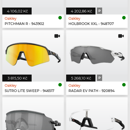
4 106,02 Kč
4 202,86 Kč
P
Oakley
Oakley
PITCHMAN R - 943902
HOLBROOK XXL - 948707
3 815,50 Kč
5 268,10 Kč
P
Oakley
Oakley
SUTRO LITE SWEEP - 946517
RADAR EV PATH - 920894