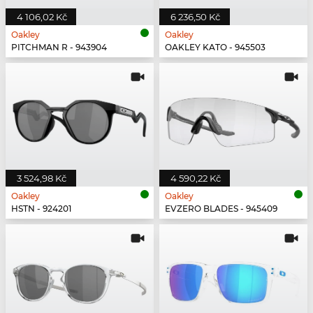
4 106,02 Kč
6 236,50 Kč
Oakley
Oakley
PITCHMAN R - 943904
OAKLEY KATO - 945503
3 524,98 Kč
4 590,22 Kč
Oakley
Oakley
HSTN - 924201
EVZERO BLADES - 945409