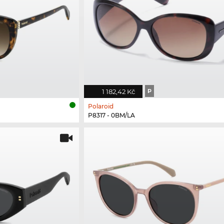
1 182,42 Kč
P
Polaroid
P8317 - 0BM/LA