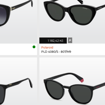
1 182,42 Kč
P
Polaroid
PLD 4080/S - 807/M9