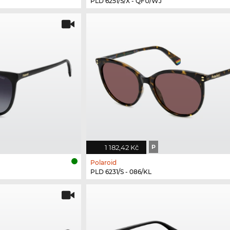
PLD 6251/S/X - QFU/WJ
1 182,42 Kč
P
Polaroid
PLD 6231/S - 086/KL