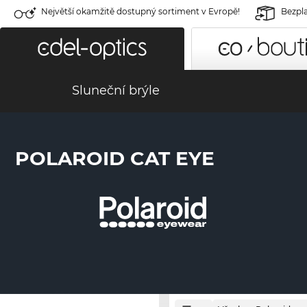
Největší okamžitě dostupný sortiment v Evropě!
Bezpla
Sluneční brýle
POLAROID CAT EYE