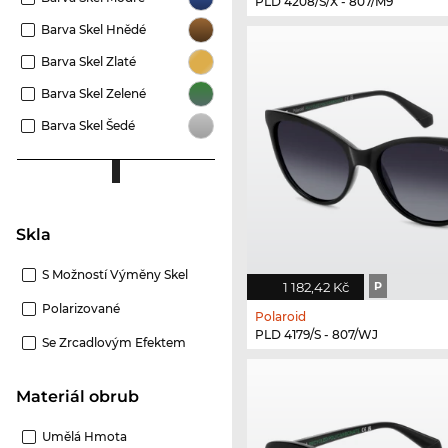
PLD 4208/S/X - 807/M9
Barva Skel Hnědé
Barva Skel Zlaté
Barva Skel Zelené
Barva Skel Šedé
Skla
S Možností Výměny Skel
1 182,42 Kč
P
Polarizované
Polaroid
PLD 4179/S - 807/WJ
Se Zrcadlovým Efektem
Materiál obrub
Umělá Hmota