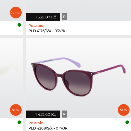
1 530,07 Kč
P
Polaroid
PLD 4176/S/X - B3V/KL
1 452,60 Kč
P
Polaroid
PLD 4208/S/X - 0T7/JR