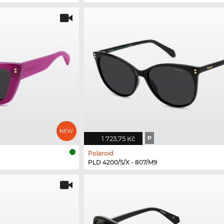
1 723,75 Kč
P
Polaroid
PLD 4200/S/X - 807/M9