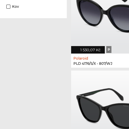
Kov
1 530,07 Kč
P
Polaroid
PLD 4176/S/X - 807/WJ