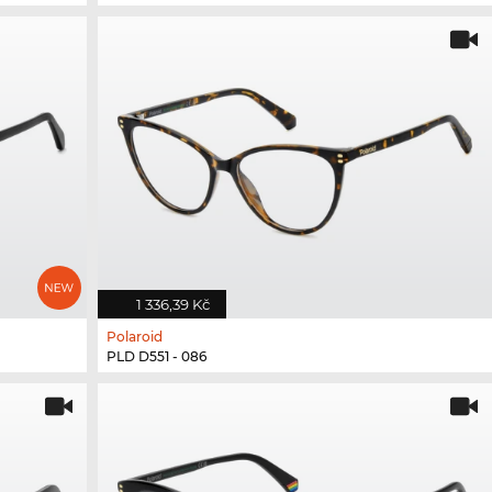
1 336,39 Kč
Polaroid
PLD D551 - 086