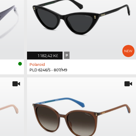
1 182,42 Kč
P
Polaroid
PLD 6246/S - 807/M9