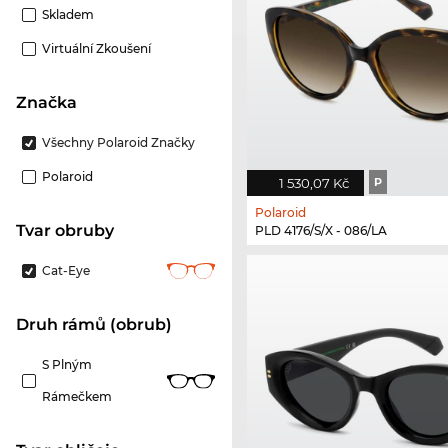
Skladem
Virtuální Zkoušení
Značka
Všechny Polaroid Značky
Polaroid
1 530,07 Kč
P
Polaroid
Tvar obruby
PLD 4176/S/X - 086/LA
Cat-Eye
Druh rámů (obrub)
S Plným
Rámečkem