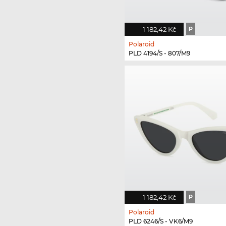
1 182,42 Kč
P
Polaroid
PLD 4194/S - 807/M9
1 182,42 Kč
P
Polaroid
PLD 6246/S - VK6/M9