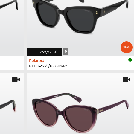
1 258,92 Kč
P
Polaroid
PLD 6251/S/X - 807/M9