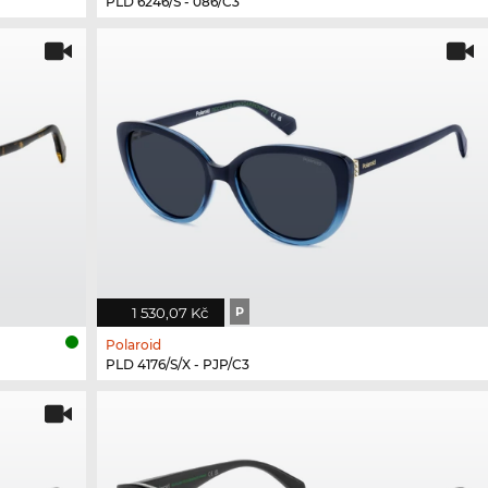
PLD 6246/S - 086/C3
1 530,07 Kč
P
Polaroid
PLD 4176/S/X - PJP/C3