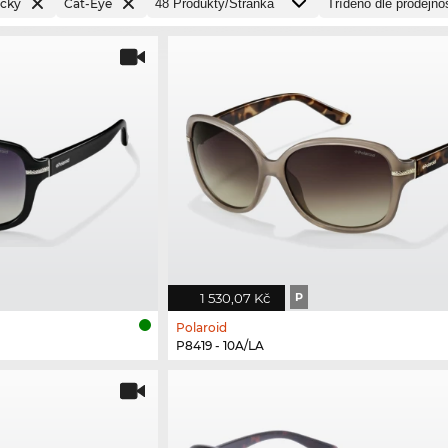
ačky
Cat-Eye
1 530,07 Kč
P
Polaroid
P8419 - 10A/LA