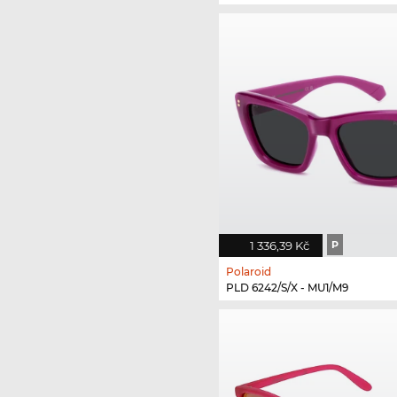
1 336,39 Kč
P
Polaroid
PLD 6242/S/X - MU1/M9