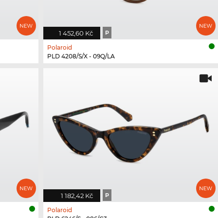
1 452,60 Kč
P
Polaroid
PLD 4208/S/X - 09Q/LA
1 182,42 Kč
P
Polaroid