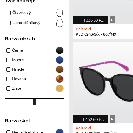
tvar obličeje
Čtvercový
1 336,39 Kč
P
Lichoběžníkový
Polaroid
PLD 6243/S/X - 807/M9
Barva obrub
Černé
Modré
Hnědé
Havana
Zlaté
1 452,60 Kč
P
Barva skel
Polaroid
Barva Skel Modré