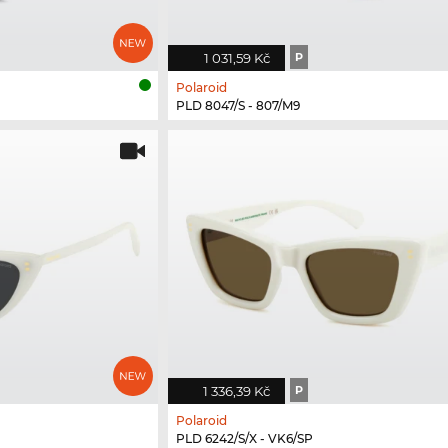
1 031,59 Kč
P
Polaroid
PLD 8047/S - 807/M9
1 336,39 Kč
P
Polaroid
PLD 6242/S/X - VK6/SP