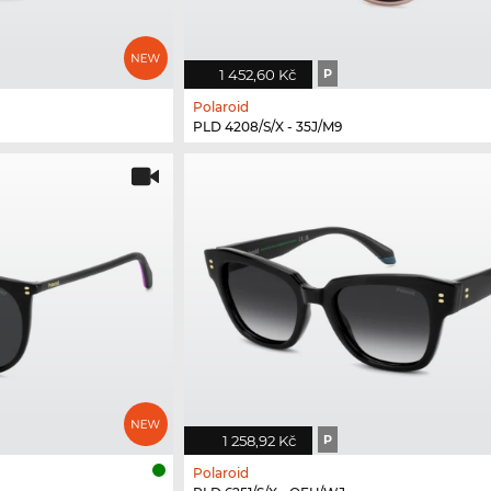
1 452,60 Kč
P
Polaroid
PLD 4208/S/X - 35J/M9
1 258,92 Kč
P
Polaroid