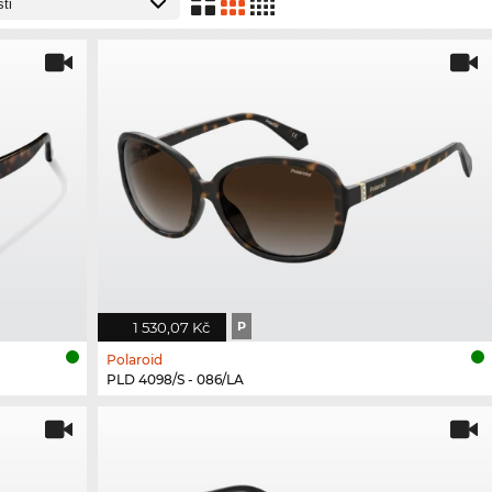
1 530,07 Kč
P
Polaroid
PLD 4098/S - 086/LA