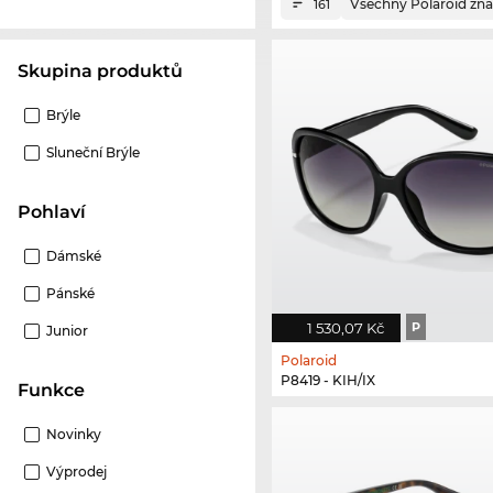
Všechny Polaroid zn
161
Skupina produktů
Brýle
Sluneční Brýle
Pohlaví
Dámské
Pánské
1 530,07 Kč
P
Junior
Polaroid
P8419 - KIH/IX
Funkce
Novinky
Výprodej