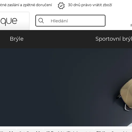
tné zaslání a zpětné doručení
30 dnů právo vrátit zboží
Brýle
Sportovní brý