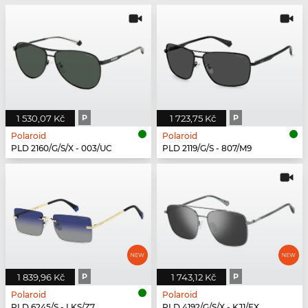
1 530,07 Kč
P
1 723,75 Kč
P
Polaroid
Polaroid
PLD 2160/G/S/X - 003/UC
PLD 2119/G/S - 807/M9
1 839,96 Kč
P
1 743,12 Kč
P
Polaroid
Polaroid
PLD 6245/S - LKS/Z7
PLD 4192/G/S/X - KJ1/EX