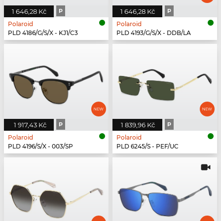
1 646,28 Kč
P
1 646,28 Kč
P
Polaroid
Polaroid
PLD 4186/G/S/X - KJ1/C3
PLD 4193/G/S/X - DDB/LA
1 917,43 Kč
P
1 839,96 Kč
P
Polaroid
Polaroid
PLD 4196/S/X - 003/SP
PLD 6245/S - PEF/UC