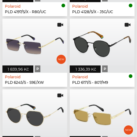
Polaroid
Polaroid
PLD 4197/S/X - R80/UC
PLD 4128/S/X - J5G/UC
1 839,96 Kč
P
1 336,39 Kč
P
Polaroid
Polaroid
PLD 6245/S - S9E/XW
PLD 6171/S - 807/M9