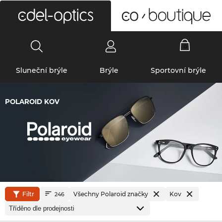
0
Sluneční brýle
Brýle
Sportovní brýle
POLAROID KOV
Filtr
Všechny Polaroid značky
Kov
246