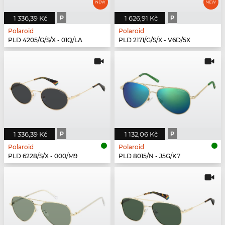
1 336,39 Kč
P
1 626,91 Kč
P
Polaroid
Polaroid
PLD 4205/G/S/X - 01Q/LA
PLD 2171/G/S/X - V6D/5X
1 336,39 Kč
P
1 132,06 Kč
P
Polaroid
Polaroid
PLD 6228/S/X - 000/M9
PLD 8015/N - J5G/K7