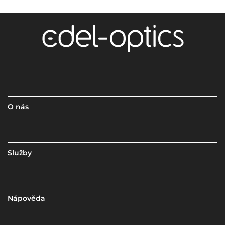
O nás
Služby
Nápověda