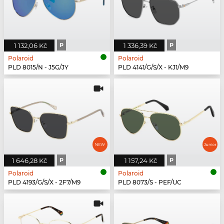
1 132,06 Kč
P
1 336,39 Kč
P
Polaroid
Polaroid
PLD 8015/N - J5G/JY
PLD 4141/G/S/X - KJ1/M9
1 646,28 Kč
P
1 157,24 Kč
P
Polaroid
Polaroid
PLD 4193/G/S/X - 2F7/M9
PLD 8073/S - PEF/UC