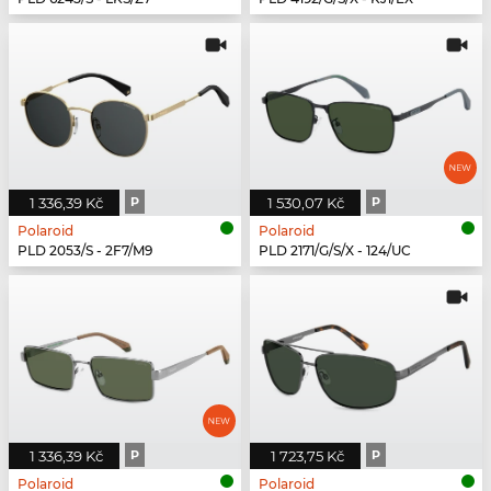
1 336,39 Kč
P
1 530,07 Kč
P
Polaroid
Polaroid
PLD 2053/S - 2F7/M9
PLD 2171/G/S/X - 124/UC
1 336,39 Kč
P
1 723,75 Kč
P
Polaroid
Polaroid