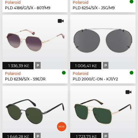
Polaroid
Polaroid
PLD 4186/G/S/X - 807/M9
PLD 6254/S/X - J5G/M9
1 336,39 Kč
P
1 006,41 Kč
P
Polaroid
Polaroid
PLD 6236/S/X - S9E/JR
PLD 2000/C-ON - KJ1/Y2
1 646,28 Kč
P
1 723,75 Kč
P