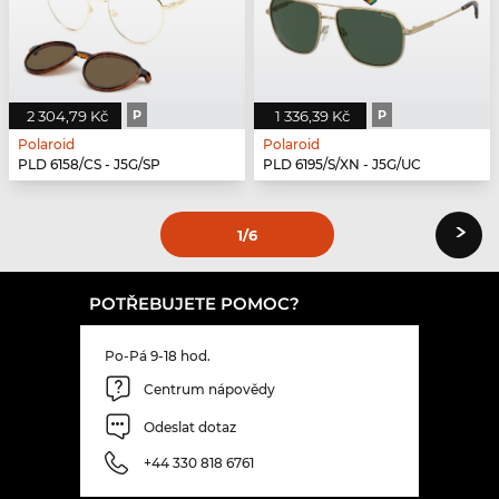
2 304,79 Kč
P
1 336,39 Kč
P
Polaroid
Polaroid
PLD 6158/CS - J5G/SP
PLD 6195/S/XN - J5G/UC
›
1
/6
POTŘEBUJETE POMOC?
Po-Pá 9-18 hod.
Centrum nápovědy
Odeslat dotaz
+44 330 818 6761