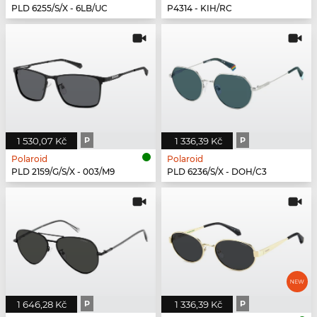
PLD 6255/S/X - 6LB/UC
P4314 - KIH/RC
1 530,07 Kč
P
1 336,39 Kč
P
Polaroid
Polaroid
PLD 2159/G/S/X - 003/M9
PLD 6236/S/X - DOH/C3
1 646,28 Kč
P
1 336,39 Kč
P