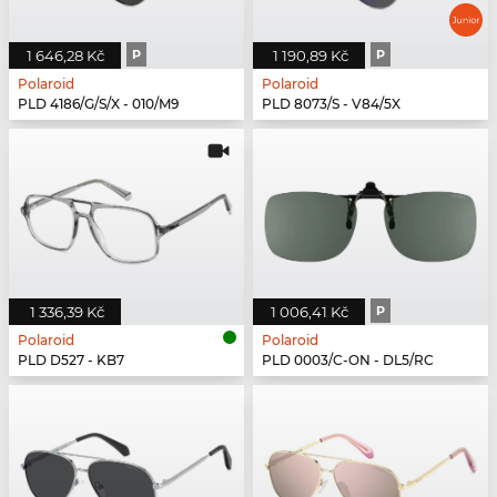
1 646,28 Kč
P
1 190,89 Kč
P
Polaroid
Polaroid
PLD 4186/G/S/X - 010/M9
PLD 8073/S - V84/5X
1 336,39 Kč
1 006,41 Kč
P
Polaroid
Polaroid
PLD D527 - KB7
PLD 0003/C-ON - DL5/RC