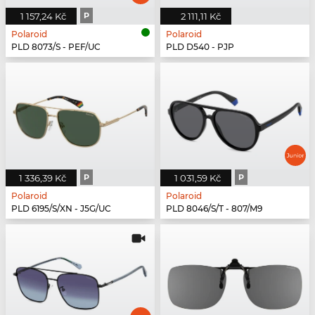
1 157,24 Kč
P
2 111,11 Kč
Polaroid
Polaroid
PLD 8073/S - PEF/UC
PLD D540 - PJP
1 336,39 Kč
P
1 031,59 Kč
P
Polaroid
Polaroid
PLD 6195/S/XN - J5G/UC
PLD 8046/S/T - 807/M9