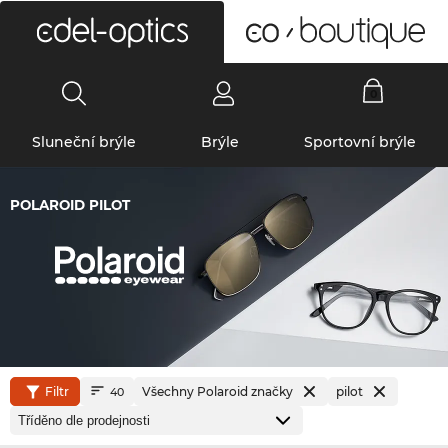
0
Sluneční brýle
Brýle
Sportovní brýle
POLAROID PILOT
Filtr
Všechny Polaroid značky
pilot
40