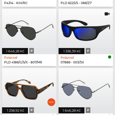
P4314 - KIH/RC
PLD 6225/S - 086/Z7
1 646,28 Kč
P
1 336,39 Kč
P
Polaroid
Polaroid
PLD 4186/G/S/X - 807/M9
07886 - 003/5X
1 258,92 Kč
P
1 646,28 Kč
P