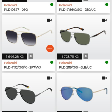
Polaroid
Polaroid
PLD D527 - 09Q
PLD 4186/G/S/X - J5G/UC
1 646,28 Kč
P
1 723,75 Kč
P
Polaroid
Polaroid
PLD 4192/G/S/X - 2F7/WJ
PLD 2119/G/S - 6LB/UC