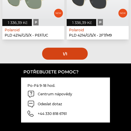
1 336,39 Kč
P
1 336,39 Kč
P
Polaroid
Polaroid
PLD 4214/G/S/X - PEF/UC
PLD 4214/G/S/X - 2F7/M9
1
/1
POTŘEBUJETE POMOC?
Po-Pá 9-18 hod.
Centrum nápovědy
Odeslat dotaz
+44 330 818 6761