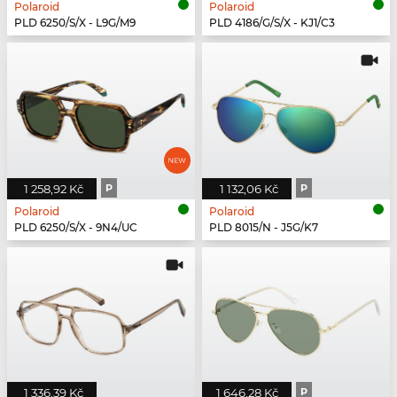
Polaroid
Polaroid
PLD 6250/S/X - L9G/M9
PLD 4186/G/S/X - KJ1/C3
1 258,92 Kč
P
1 132,06 Kč
P
Polaroid
Polaroid
PLD 6250/S/X - 9N4/UC
PLD 8015/N - J5G/K7
1 336,39 Kč
1 646,28 Kč
P