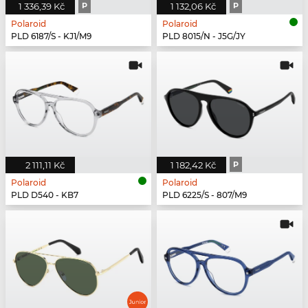
1 336,39 Kč
P
1 132,06 Kč
P
Polaroid
Polaroid
PLD 6187/S - KJ1/M9
PLD 8015/N - J5G/JY
2 111,11 Kč
1 182,42 Kč
P
Polaroid
Polaroid
PLD D540 - KB7
PLD 6225/S - 807/M9