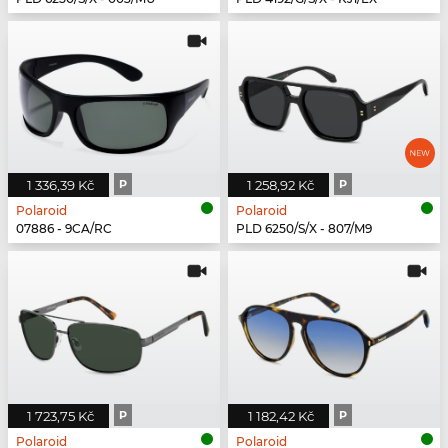
1 336,39 Kč
P
1 258,92 Kč
P
Polaroid
Polaroid
07886 - 9CA/RC
PLD 6250/S/X - 807/M9
1 723,75 Kč
P
1 182,42 Kč
P
Polaroid
Polaroid