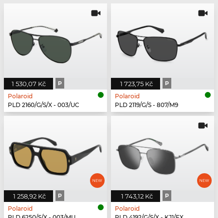
1 530,07 Kč
P
1 723,75 Kč
P
Polaroid
Polaroid
PLD 2160/G/S/X - 003/UC
PLD 2119/G/S - 807/M9
1 258,92 Kč
P
1 743,12 Kč
P
Polaroid
Polaroid
PLD 6250/S/X - 003/MU
PLD 4192/G/S/X - KJ1/EX