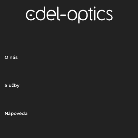
O nás
Služby
Nápověda