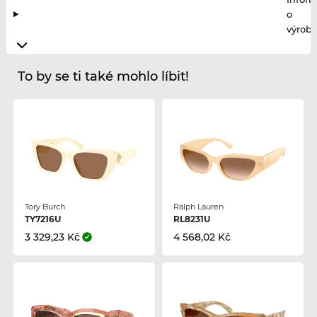
o
výrobc
To by se ti také mohlo líbit!
Tory Burch
Ralph Lauren
TY7216U
RL8231U
3 329,23 Kč
4 568,02 Kč