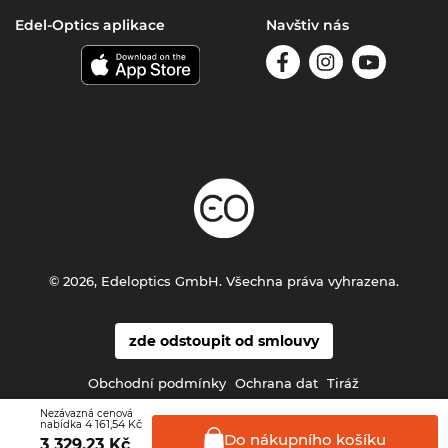
Edel-Optics aplikace
Navštiv nás
© 2026, Edeloptics GmbH. Všechna práva vyhrazena.
zde odstoupit od smlouvy
Obchodní podmínky
Ochrana dat
Tiráž
Nezávazná cenová
4 161,54 Kč
nabídka
Do nákupního
košíku
3 329,23
Kč