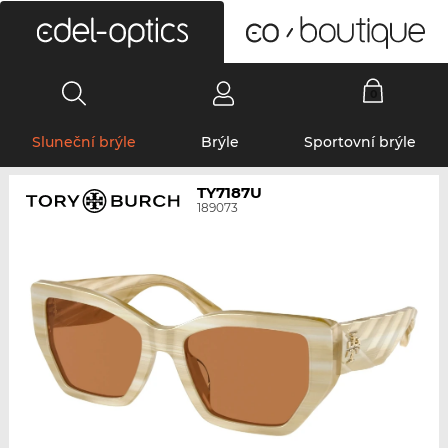
0
Sluneční brýle
Brýle
Sportovní brýle
TY7187U
189073