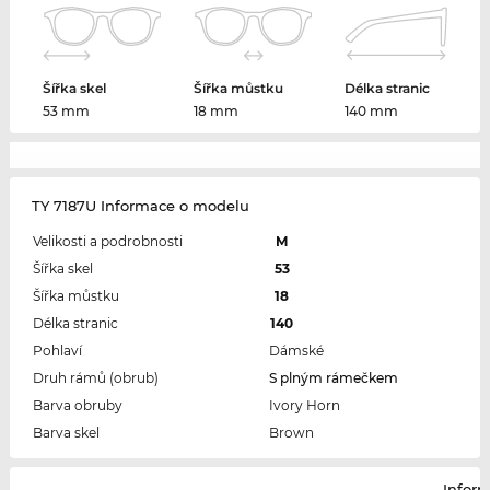
Šířka skel
Šířka můstku
Délka stranic
53 mm
18 mm
140 mm
TY 7187U Informace o modelu
Velikosti a podrobnosti
M
Šířka skel
53
Šířka můstku
18
Délka stranic
140
Pohlaví
Dámské
Druh rámů (obrub)
S plným rámečkem
Barva obruby
Ivory Horn
Barva skel
Brown
Infor