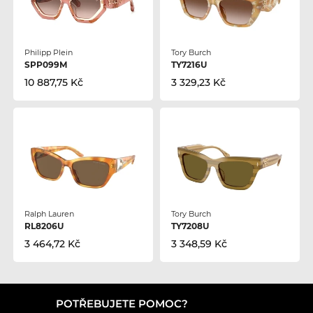
Philipp Plein
Tory Burch
SPP099M
TY7216U
10 887,75 Kč
3 329,23 Kč
Ralph Lauren
Tory Burch
RL8206U
TY7208U
3 464,72 Kč
3 348,59 Kč
POTŘEBUJETE POMOC?